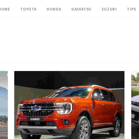
HOME
TOYOTA
HONDA
DAIHATSU
SUZUKI
TIPS