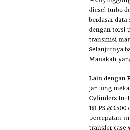
diesel turbo 
berdasar data
dengan torsi 
transmisi man
Selanjutnya ba
Manakah yang
Lain dengan R
jantung mekan
Cylinders In
181 PS @3.500
percepatan, m
transfer cas