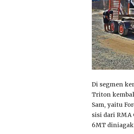
Di segmen ken
Triton kembal
Sam, yaitu Fo
sisi dari RMA
6MT diniagaka