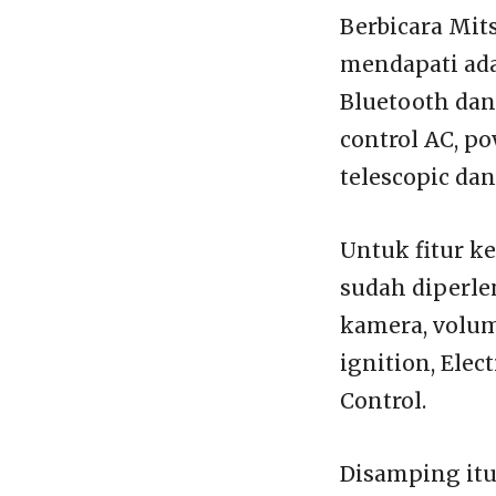
Berbicara Mits
mendapati ada
Bluetooth dan 
control AC, po
telescopic da
Untuk fitur ke
sudah diperle
kamera, volume
ignition, Elec
Control.
Disamping itu 