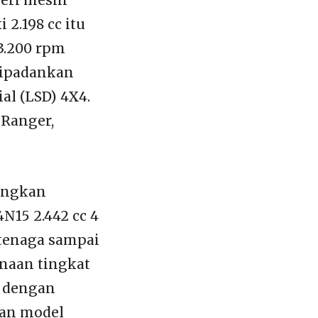
2.198 cc itu
3.200 rpm
dipadankan
al (LSD) 4X4.
 Ranger,
sangkan
N15 2.442 cc 4
tenaga sampai
enaan tingkat
d dengan
kan model