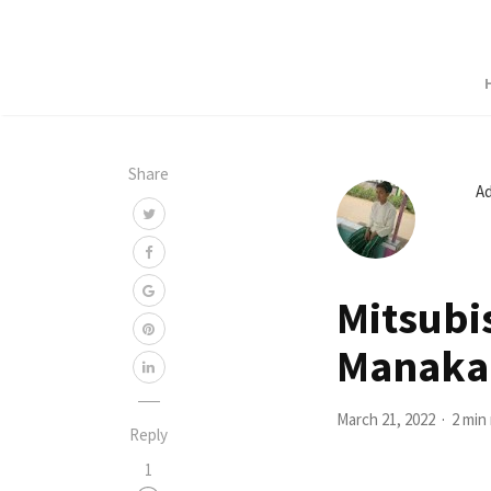
Share
A
Mitsubis
Manaka
March 21, 2022
2 min
Reply
1