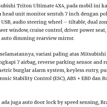
ubishi Triton Ultimate 4X4, pada mobil ini k
 head unit monitor sentuh 7 inch dengan p
USB, audio steering wheel – tiltable, dual zo
wer window, cruise control, driver power seat, 
n auto dimming rearview mirror.
selamatannya, variasi paling atas Mitsubishi 
ngkapi 7 airbag, reverse parking sensor and r
tric burglar alarm system, keyless entry, pu
tronic Stability Control (ESC), ABS + EBD dan Ro
ada juga auto door lock by speed sensing, Br