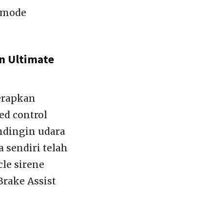
 mode
on Ultimate
terapkan
ed control
ndingin udara
 sendiri telah
cle sirene
Brake Assist