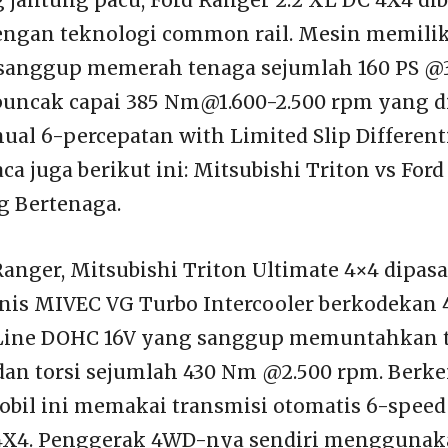
dengan teknologi common rail. Mesin memiliki 
 sanggup memerah tenaga sejumlah 160 PS @
puncak capai 385 Nm@1.600-2.500 rpm yang 
ual 6-percepatan with Limited Slip Differenti
ca juga berikut ini: Mitsubishi Triton vs Ford
 Bertenaga.
anger, Mitsubishi Triton Ultimate 4×4 dipa
is MIVEC VG Turbo Intercooler berkodekan 4
-Line DOHC 16V yang sanggup memuntahkan 
 dan torsi sejumlah 430 Nm @2.500 rpm. Berk
obil ini memakai transmisi otomatis 6-spee
e 4X4. Penggerak 4WD-nya sendiri mengguna