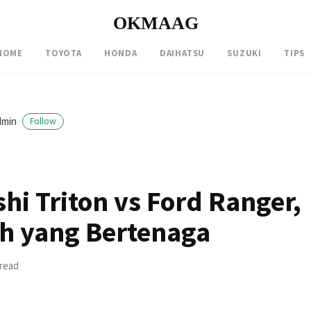
OKMAAG
HOME
TOYOTA
HONDA
DAIHATSU
SUZUKI
TIPS
dmin
Follow
hi Triton vs Ford Ranger,
h yang Bertenaga
 read