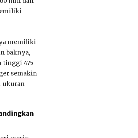
.560 mm dan
emiliki
nya memiliki
an baknya,
 tinggi 475
nger semakin
n ukuran
bandingkan
eri mesin