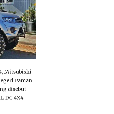
, Mitsubishi
Negeri Paman
ang disebut
 XL DC 4X4