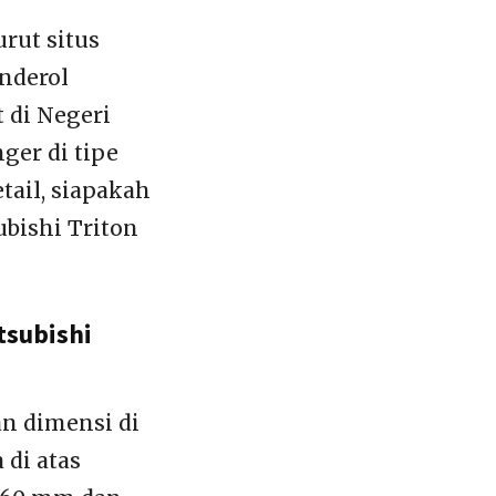
rut situs
nderol
 di Negeri
ger di tipe
ail, siapakah
ubishi Triton
tsubishi
an dimensi di
 di atas