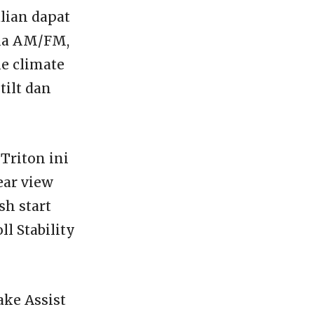
alian dapat
ola AM/FM,
ne climate
tilt dan
Triton ini
ear view
sh start
ll Stability
ake Assist