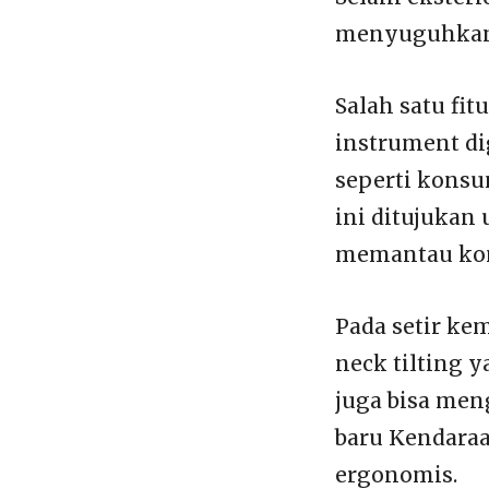
menyuguhkan 
Salah satu fit
instrument di
seperti konsum
ini ditujukan
memantau kond
Pada setir kem
neck tilting 
juga bisa men
baru Kendaraa
ergonomis.