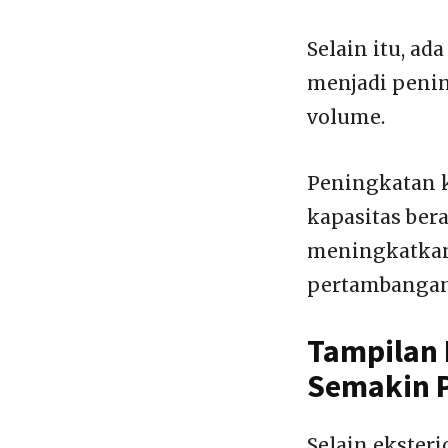
Selain itu, ad
menjadi penin
volume.
Peningkatan k
kapasitas ber
meningkatkan 
pertambangan
Tampilan 
Semakin P
Selain ekster