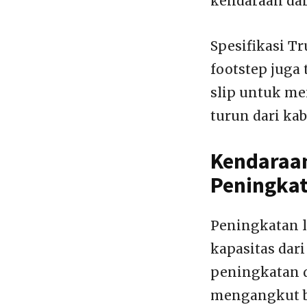
kendaraan dar
Spesifikasi T
footstep juga
slip untuk m
turun dari kab
Kendaraan
Peningkat
Peningkatan l
kapasitas dari
peningkatan 
mengangkut be