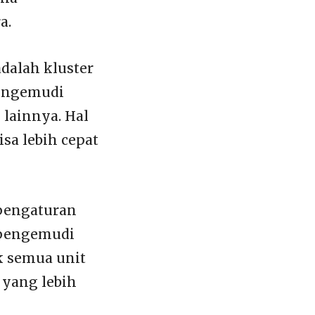
a.
adalah kluster
pengemudi
 lainnya. Hal
sa lebih cepat
 pengaturan
, pengemudi
uk semua unit
 yang lebih