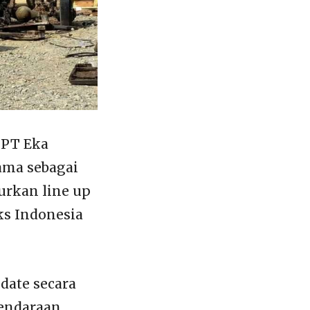
 PT Eka
ama sebagai
urkan line up
ks Indonesia
date secara
Kendaraan