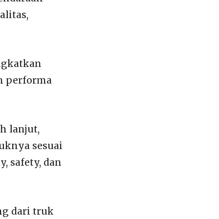
litas,
ingkatkan
an performa
h lanjut,
uknya sesuai
, safety, dan
g dari truk