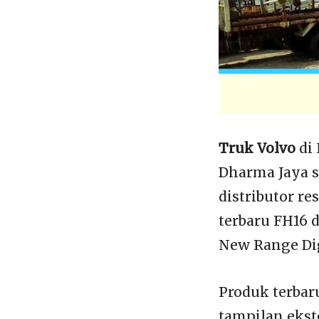
Truk Volvo
di 
Dharma Jaya s
distributor r
terbaru FH16 
New Range Dig
Produk terbar
tampilan ekst