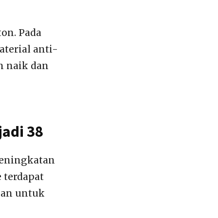
ton. Pada
terial anti-
 naik dan
jadi 38
peningkatan
e terdapat
kan untuk