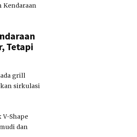
eh Kendaraan
endaraan
, Tetapi
da grill
kan sirkulasi
k V-Shape
emudi dan