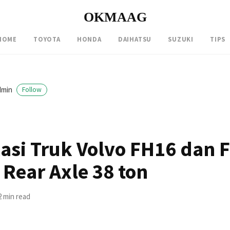
OKMAAG
HOME
TOYOTA
HONDA
DAIHATSU
SUZUKI
TIPS
dmin
Follow
kasi Truk Volvo FH16 dan 
 Rear Axle 38 ton
2 min read