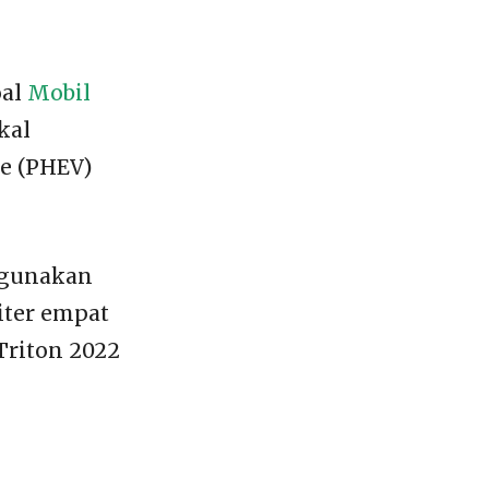
oal
Mobil
kal
le (PHEV)
ggunakan
iter empat
 Triton 2022