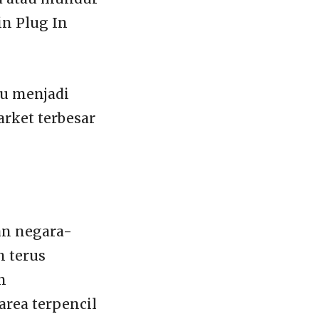
in Plug In
pu menjadi
rket terbesar
an negara-
n terus
n
rea terpencil