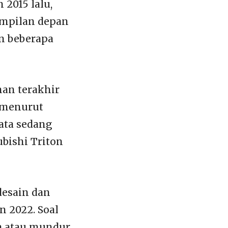
 2015 lalu,
tampilan depan
n beberapa
han terakhir
a menurut
yata sedang
bishi Triton
desain dan
 2022. Soal
a atau mundur