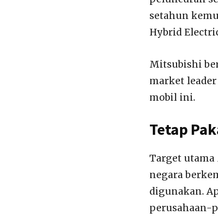
setahun kemud
Hybrid Electri
Mitsubishi be
market leader
mobil ini.
Tetap Pak
Target utama 
negara berkem
digunakan. A
perusahaan-pe