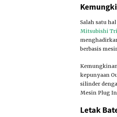
Kemungkin
Salah satu ha
Mitsubishi Tr
menghadirkan 
berbasis mesi
Kemungkinan 
kepunyaan Out
silinder denga
Mesin Plug In 
Letak Bat