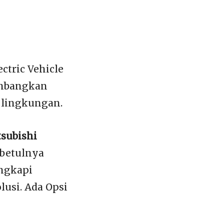
ctric Vehicle
embangkan
 lingkungan.
subishi
ebetulnya
engkapi
lusi. Ada Opsi