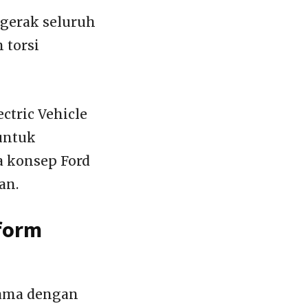
gerak seluruh
 torsi
ctric Vehicle
untuk
 konsep Ford
an.
tform
sama dengan