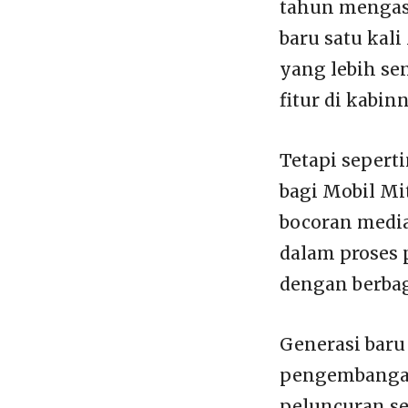
tahun mengasp
baru satu kal
yang lebih s
fitur di kabin
Tetapi sepert
bagi Mobil Mi
bocoran media
dalam proses
dengan berbag
Generasi baru
pengembangan 
peluncuran se