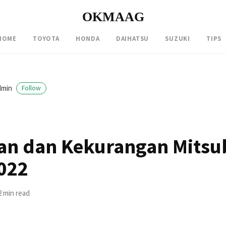
OKMAAG
HOME
TOYOTA
HONDA
DAIHATSU
SUZUKI
TIPS
dmin
Follow
an dan Kekurangan Mitsu
2022
2 min read