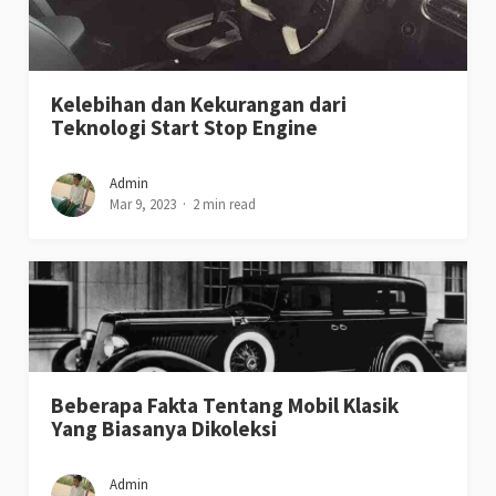
Kelebihan dan Kekurangan dari
Teknologi Start Stop Engine
Admin
Mar 9, 2023
2 min read
Beberapa Fakta Tentang Mobil Klasik
Yang Biasanya Dikoleksi
Admin