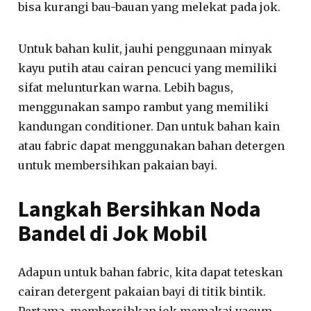
bisa kurangi bau-bauan yang melekat pada jok.
Untuk bahan kulit, jauhi penggunaan minyak
kayu putih atau cairan pencuci yang memiliki
sifat melunturkan warna. Lebih bagus,
menggunakan sampo rambut yang memiliki
kandungan conditioner. Dan untuk bahan kain
atau fabric dapat menggunakan bahan detergen
untuk membersihkan pakaian bayi.
Langkah Bersihkan Noda
Bandel di Jok Mobil
Adapun untuk bahan fabric, kita dapat teteskan
cairan detergent pakaian bayi di titik bintik.
Pertama, membersihkan jok memakai vacum