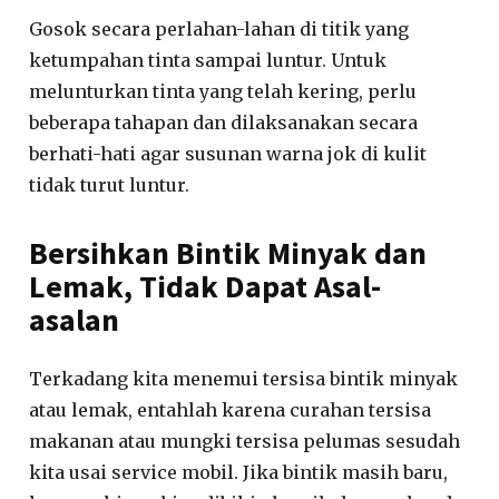
Gosok secara perlahan-lahan di titik yang
ketumpahan tinta sampai luntur. Untuk
melunturkan tinta yang telah kering, perlu
beberapa tahapan dan dilaksanakan secara
berhati-hati agar susunan warna jok di kulit
tidak turut luntur.
Bersihkan Bintik Minyak dan
Lemak, Tidak Dapat Asal-
asalan
Terkadang kita menemui tersisa bintik minyak
atau lemak, entahlah karena curahan tersisa
makanan atau mungki tersisa pelumas sesudah
kita usai service mobil. Jika bintik masih baru,