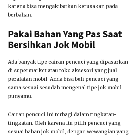
karena bisa mengakibatkan kerusakan pada
berbahan.
Pakai Bahan Yang Pas Saat
Bersihkan Jok Mobil
Ada banyak tipe cairan pencuci yang dipasarkan
di supermarket atau toko aksesori yang jual
peralatan mobil. Anda bisa beli pencuci yang
sama sesuai sesudah mengenal tipe jok mobil
punyamu.
Cairan pencuci ini terbagi dalam tingkatan-
tingkatan. Oleh karena itu pilih pencuci yang
sesuai bahan jok mobil, dengan wewangian yang