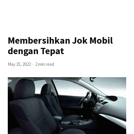
Membersihkan Jok Mobil
dengan Tepat
May 25, 2022
2 min read