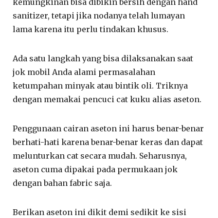
kemungkinan bisa dibikin bersih dengan hand
sanitizer, tetapi jika nodanya telah lumayan
lama karena itu perlu tindakan khusus.
Ada satu langkah yang bisa dilaksanakan saat
jok mobil Anda alami permasalahan
ketumpahan minyak atau bintik oli. Triknya
dengan memakai pencuci cat kuku alias aseton.
Penggunaan cairan aseton ini harus benar-benar
berhati-hati karena benar-benar keras dan dapat
melunturkan cat secara mudah. Seharusnya,
aseton cuma dipakai pada permukaan jok
dengan bahan fabric saja.
Berikan aseton ini dikit demi sedikit ke sisi