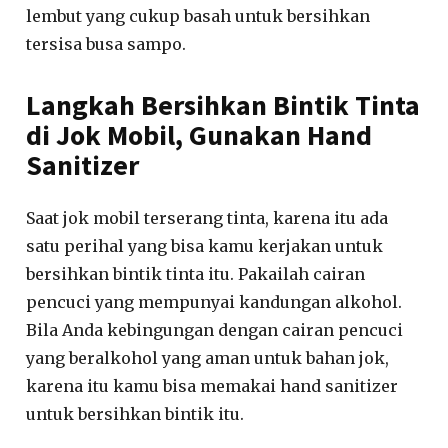
lembut yang cukup basah untuk bersihkan
tersisa busa sampo.
Langkah Bersihkan Bintik Tinta
di Jok Mobil, Gunakan Hand
Sanitizer
Saat jok mobil terserang tinta, karena itu ada
satu perihal yang bisa kamu kerjakan untuk
bersihkan bintik tinta itu. Pakailah cairan
pencuci yang mempunyai kandungan alkohol.
Bila Anda kebingungan dengan cairan pencuci
yang beralkohol yang aman untuk bahan jok,
karena itu kamu bisa memakai hand sanitizer
untuk bersihkan bintik itu.