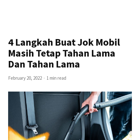
4 Langkah Buat Jok Mobil
Masih Tetap Tahan Lama
Dan Tahan Lama
February 20, 2022
1 min read