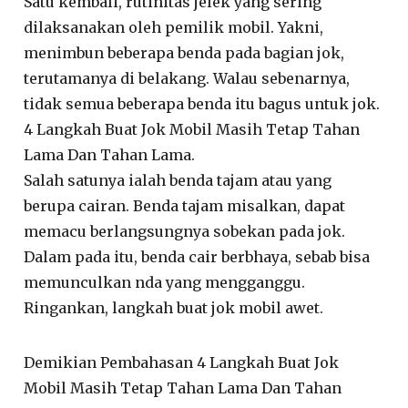
Satu kembali, rutinitas jelek yang sering
dilaksanakan oleh pemilik mobil. Yakni,
menimbun beberapa benda pada bagian jok,
terutamanya di belakang. Walau sebenarnya,
tidak semua beberapa benda itu bagus untuk jok.
4 Langkah Buat Jok Mobil Masih Tetap Tahan
Lama Dan Tahan Lama.
Salah satunya ialah benda tajam atau yang
berupa cairan. Benda tajam misalkan, dapat
memacu berlangsungnya sobekan pada jok.
Dalam pada itu, benda cair berbhaya, sebab bisa
memunculkan nda yang mengganggu.
Ringankan, langkah buat jok mobil awet.
Demikian Pembahasan 4 Langkah Buat Jok
Mobil Masih Tetap Tahan Lama Dan Tahan