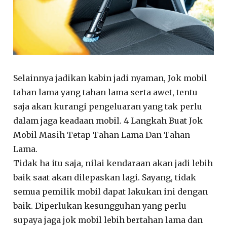
Selainnya jadikan kabin jadi nyaman, Jok mobil
tahan lama yang tahan lama serta awet, tentu
saja akan kurangi pengeluaran yang tak perlu
dalam jaga keadaan mobil. 4 Langkah Buat Jok
Mobil Masih Tetap Tahan Lama Dan Tahan
Lama.
Tidak ha itu saja, nilai kendaraan akan jadi lebih
baik saat akan dilepaskan lagi. Sayang, tidak
semua pemilik mobil dapat lakukan ini dengan
baik. Diperlukan kesungguhan yang perlu
supaya jaga jok mobil lebih bertahan lama dan