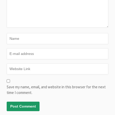
Save my name, email, and website in this browser for the next
time I comment.