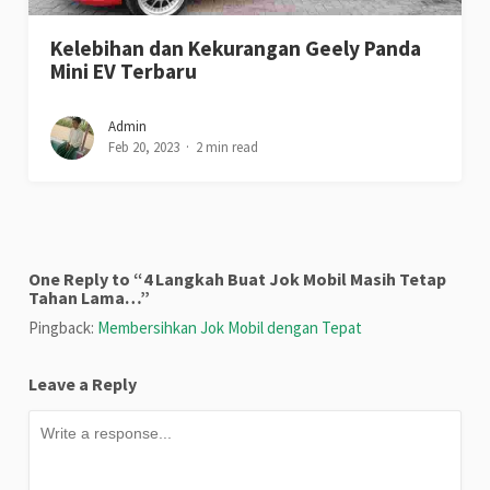
Kelebihan dan Kekurangan Geely Panda
Mini EV Terbaru
Admin
Feb 20, 2023
2 min read
One Reply to “4 Langkah Buat Jok Mobil Masih Tetap
Tahan Lama…”
Pingback:
Membersihkan Jok Mobil dengan Tepat
Leave a Reply