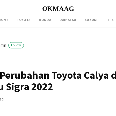
OKMAAG
HOME
TOYOTA
HONDA
DAIHATSU
SUZUKI
TIPS
dmin
Follow
 Perubahan Toyota Calya 
u Sigra 2022
ead