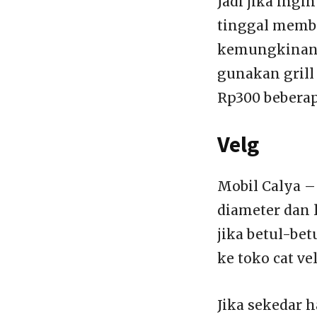
Jadi jika ingi
tinggal membe
kemungkinan g
gunakan grill
Rp300 beberap
Velg
Mobil Calya –
diameter dan 
jika betul-be
ke toko cat ve
Jika sekedar 