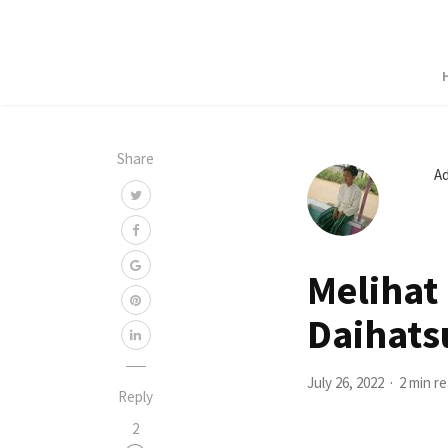
Share
A
Melihat
Daihats
July 26, 2022
2 min r
Reply
2