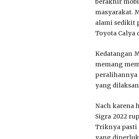
berakhir mobi
masyarakat. M
alami sedikit
Toyota Calya 
Kedatangan Mo
memang memika
peralihannya t
yang dilaksan
Nach karena h
Sigra 2022 ru
Triknya pasti
yang diperlu