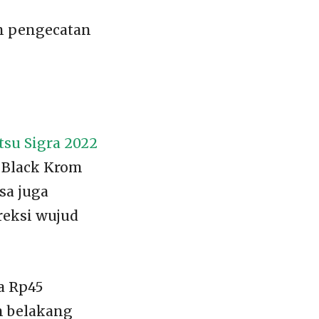
n pengecatan
tsu Sigra 2022
a Black Krom
isa juga
reksi wujud
a Rp45
sh belakang