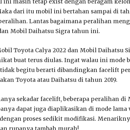
l ini masih tetap exist dengan beragam kel
aka dari itu mobil ini bertahan sampai di tah
 peralihan. Lantas bagaimana peralihan men
dan Mobil Daihatsu Sigra tahun ini.
bil Toyota Calya 2022 dan Mobil Daihatsu S
t buat terus diulas. Ingat walau ini mode ba
idak begitu berarti dibandingkan facelift pe
akan Toyota atau Daihatsu di tahun 2019.
anya sekadar facelift, beberapa peralihan di 
panya dapat juga diaplikasikan di mode lama
 dengan proses sedikit modifikasi. Menarikny
kan rupanya tambah murah!