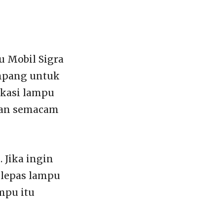
u Mobil Sigra
ampang untuk
ikasi lampu
aman semacam
 Jika ingin
 lepas lampu
mpu itu