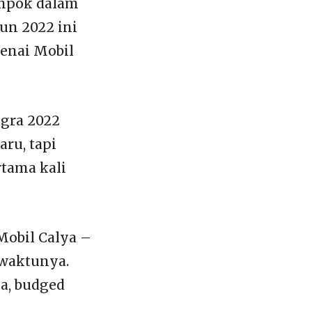
ompok dalam
un 2022 ini
genai Mobil
igra 2022
ru, tapi
rtama kali
Mobil Calya –
 waktunya.
a, budged