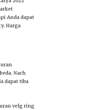
Calya 2022
market
api Anda dapat
y. Harga
kuran
beda. Nach
a dapat tiba
uran velg ring