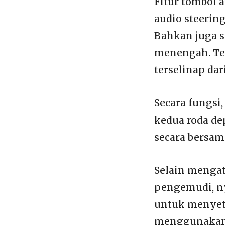
Fitur tombol 
audio steerin
Bahkan juga se
menengah. Te
terselinap dar
Secara fungsi
kedua roda d
secara bersam
Selain mengat
pengemudi, ny
untuk menyeti
menggunakan a