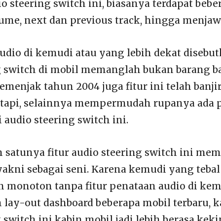
io steering switch ini, biasanya terdapat beb
lume, next dan previous track, hingga menjaw
audio di kemudi atau yang lebih dekat diseb
g switch di mobil memanglah bukan barang b
menjak tahun 2004 juga fitur ini telah banjir
tapi, selainnya mempermudah rupanya ada 
i audio steering switch ini.
 satunya fitur audio steering switch ini me
yakni sebagai seni. Karena kemudi yang tebal
n monoton tanpa fitur penataan audio di kemu
 lay-out dashboard beberapa mobil terbaru, k
 switch ini kabin mobil jadi lebih berasa keki