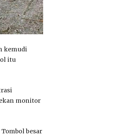
om kemudi
ol itu
rasi
tekan monitor
. Tombol besar