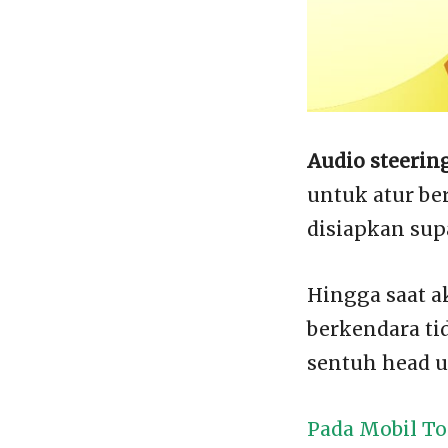
Audio steerin
untuk atur be
disiapkan sup
Hingga saat a
berkendara ti
sentuh head u
Pada Mobil To