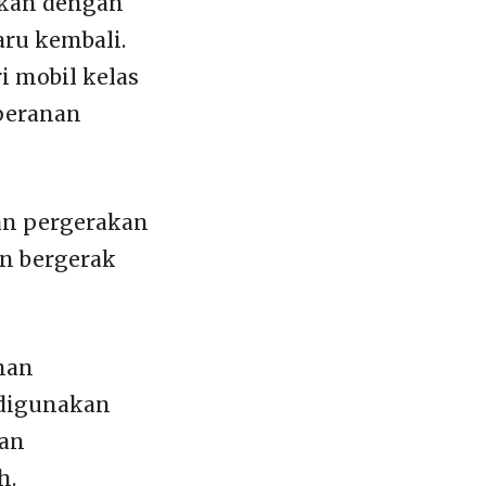
utkan dengan
aru kembali.
i mobil kelas
peranan
kan pergerakan
n bergerak
han
 digunakan
gan
h.