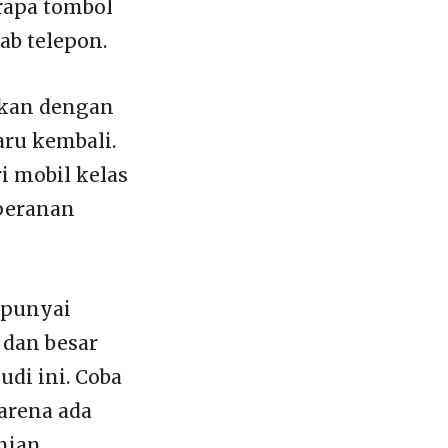
erapa tombol
ab telepon.
utkan dengan
aru kembali.
i mobil kelas
peranan
mpunyai
 dan besar
di ini. Coba
arena ada
nian.