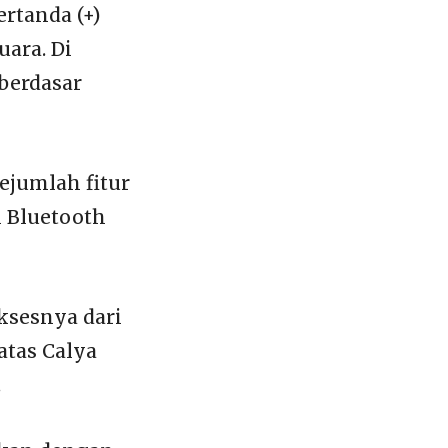
rtanda (+)
ara. Di
berdasar
ejumlah fitur
n Bluetooth
aksesnya dari
atas Calya
.