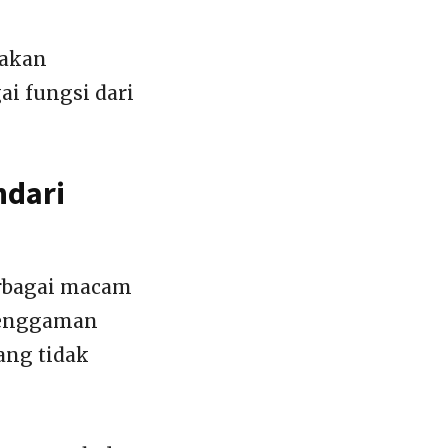
pakan
i fungsi dari
ndari
erbagai macam
 genggaman
ang tidak