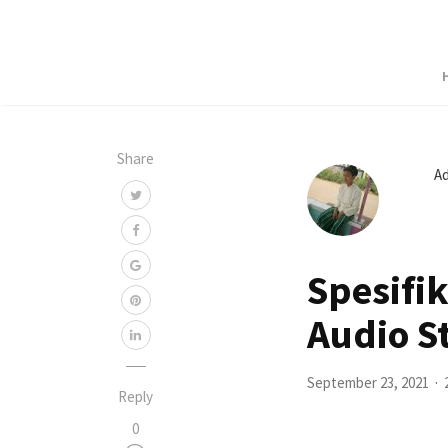
Share
A
Spesifi
Audio S
September 23, 2021
Reply
0