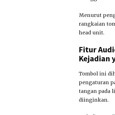
Menurut penge
rangkaian tom
head unit.
Fitur Aud
Kejadian 
Tombol ini d
pengaturan pa
tangan pada l
diinginkan.