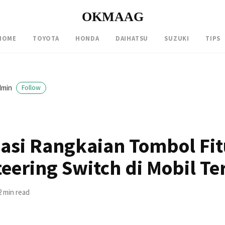
OKMAAG
HOME
TOYOTA
HONDA
DAIHATSU
SUZUKI
TIPS
dmin
Follow
kasi Rangkaian Tombol Fit
teering Switch di Mobil Te
2 min read