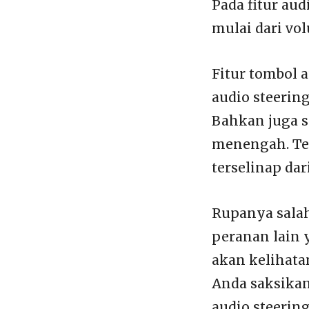
Pada fitur aud
mulai dari vo
Fitur tombol 
audio steerin
Bahkan juga se
menengah. Te
terselinap dar
Rupanya salah
peranan lain 
akan kelihata
Anda saksikan
audio steering