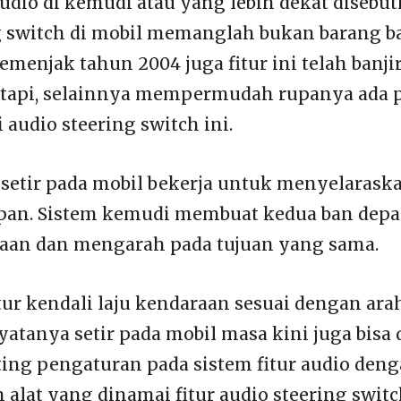
audio di kemudi atau yang lebih dekat diseb
g switch di mobil memanglah bukan barang b
menjak tahun 2004 juga fitur ini telah banjir
tapi, selainnya mempermudah rupanya ada 
i audio steering switch ini.
, setir pada mobil bekerja untuk menyelaras
epan. Sistem kemudi membuat kedua ban depa
aan dan mengarah pada tujuan yang sama.
ur kendali laju kendaraan sesuai dengan ara
atanya setir pada mobil masa kini juga bisa
ng pengaturan pada sistem fitur audio den
lat yang dinamai fitur audio steering switc