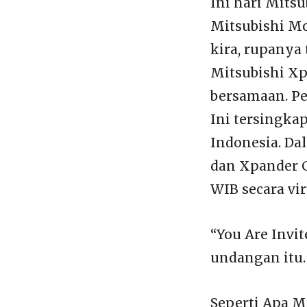
Ini hari Mits
Mitsubishi Mo
kira, rupanya
Mitsubishi Xp
bersamaan. Per
Ini tersingka
Indonesia. Da
dan Xpander C
WIB secara vir
“You Are Invi
undangan itu.
Seperti Apa M