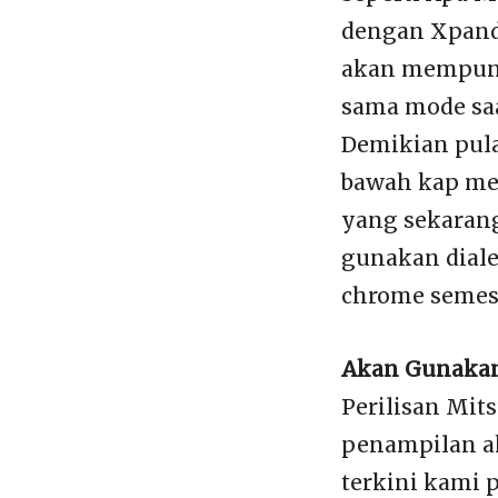
dengan Xpande
akan mempuny
sama mode saa
Demikian pula
bawah kap me
yang sekaran
gunakan diale
chrome semest
Akan Gunakan 
Perilisan Mits
penampilan ak
terkini kami 