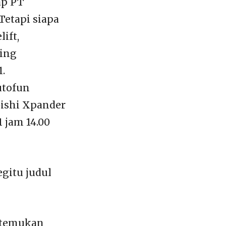
ap PT
Tetapi siapa
ift,
hing
1.
utofun
bishi Xpander
 jam 14.00
gitu judul
ertemukan