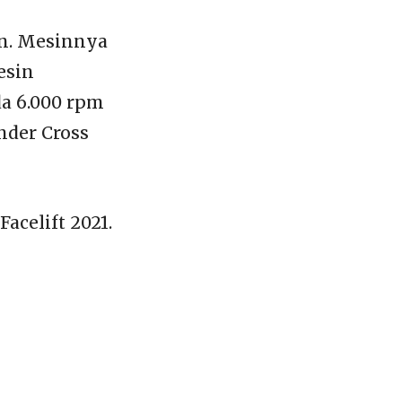
n. Mesinnya
esin
da 6.000 rpm
nder Cross
acelift 2021.