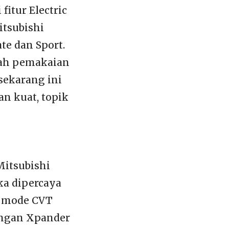
fitur Electric
itsubishi
ate dan Sport.
lah pemakaian
sekarang ini
n kuat, topik
Mitsubishi
ika dipercaya
x mode CVT
dengan Xpander