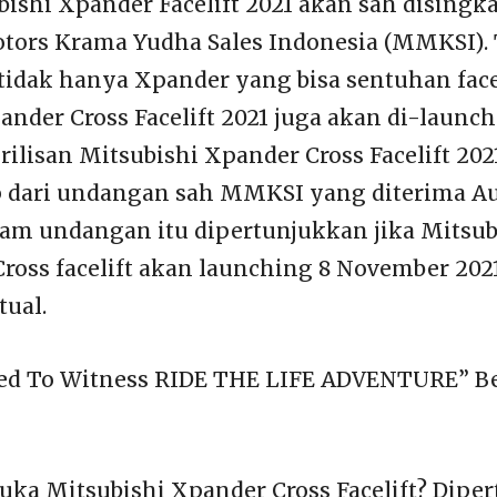
ubishi Xpander Facelift 2021 akan sah disingk
tors Krama Yudha Sales Indonesia (MMKSI). 
 tidak hanya Xpander yang bisa sentuhan facel
ander Cross Facelift 2021 juga akan di-launc
ilisan Mitsubishi Xpander Cross Facelift 202
p dari undangan sah MMKSI yang diterima A
lam undangan itu dipertunjukkan jika Mitsu
ross facelift akan launching 8 November 2021
tual.
ted To Witness RIDE THE LIFE ADVENTURE” Be
uka Mitsubishi Xpander Cross Facelift? Dip