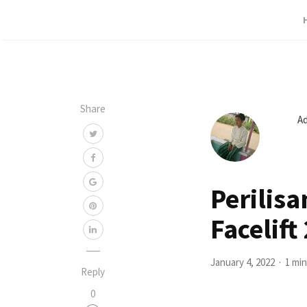
Share
A
Perilis
Facelift
January 4, 2022
1 min
Reply
0