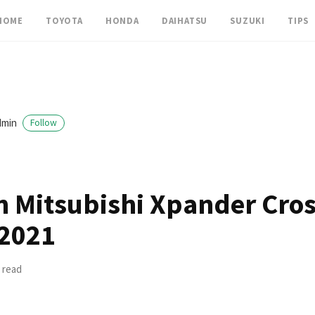
HOME
TOYOTA
HONDA
DAIHATSU
SUZUKI
TIPS
dmin
Follow
an Mitsubishi Xpander Cro
 2021
 read