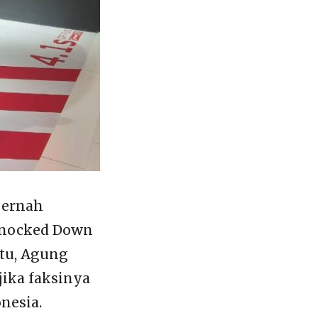
pernah
Knocked Down
itu, Agung
jika faksinya
nesia.