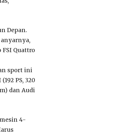
as,”
un Depan.
 anyarnya,
o FSI Quattro
n sport ini
 (192 PS, 320
Nm) dan Audi
 mesin 4-
Harus