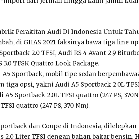
i-import dari Jerman hingga kami jamin kuali
brik Perakitan Audi Di Indonesia Untuk Tah
h, di GIIAS 2021 faksinya bawa tiga line up
Sportback 2.0 TFSI, Audi RS 4 Avant 2.9 Biturb
S 3.0 TFSK Quattro Look Package.
i A5 Sportback, mobil tipe sedan berpembawaa
m tiga opsi, yakni Audi A5 Sportback 2.0L TFSI
i A5 Sportback 2.0L TFSI quattro (247 PS, 370
TFSI quattro (247 PS, 370 Nm).
portback dan Coupe di Indonesia, dilelepkan
is 2.0 Liter TFSI dengan bahan bakar bensin. 