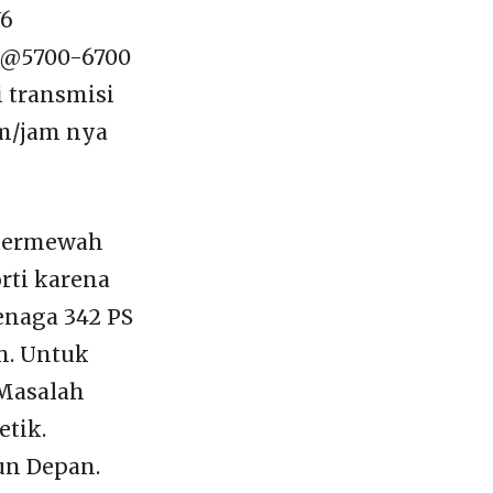
V6
 @5700-6700
 transmisi
km/jam nya
 termewah
rti karena
enaga 342 PS
m. Untuk
 Masalah
etik.
un Depan.