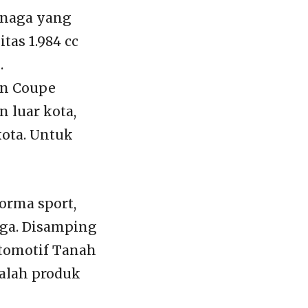
enaga yang
tas 1.984 cc
.
an Coupe
n luar kota,
kota. Untuk
orma sport,
aga. Disamping
otomotif Tanah
ialah produk