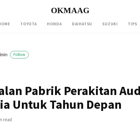
OKMAAG
HOME
TOYOTA
HONDA
DAIHATSU
SUZUKI
TIPS
dmin
Follow
lan Pabrik Perakitan Aud
ia Untuk Tahun Depan
in read