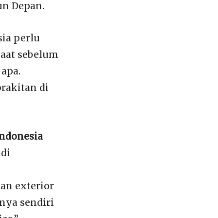
un Depan.
ia perlu
Saat sebelum
 apa.
rakitan di
Indonesia
di
an exterior
nya sendiri