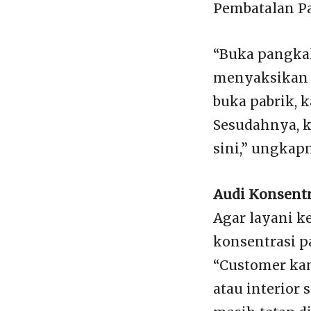
Pembatalan Pa
“Buka pangkal
menyaksikan 
buka pabrik, k
Sesudahnya, k
sini,” ungkap
Audi Konsentr
Agar layani k
konsentrasi p
“Customer kam
atau interior