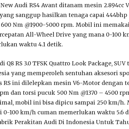
, New Audi RS4 Avant ditanam mesin 2.894cc 
 yang sanggup hasilkan tenaga capai 444bhp
i 600 Nm @1900-5000 rpm. Mobil ini memakai
rcepatan All-Wheel Drive yang mana 0-100 
ukan waktu 4.1 detik.
i Q8 RS 3.0 TFSK Quattro Look Package, SUV
esia yang memperoleh sentuhan aksesori spo
s RS ini dilelepkan mesin V6-Motor dengan t
pm dan torsi pucuk 500 Nm @1370 – 4500 rp
imal, mobil ini bisa dipicu sampai 250 km/h.
ari 0-100 km/h cuman memerlukan waktu 5.6 d
brik Perakitan Audi Di Indonesia Untuk Tah