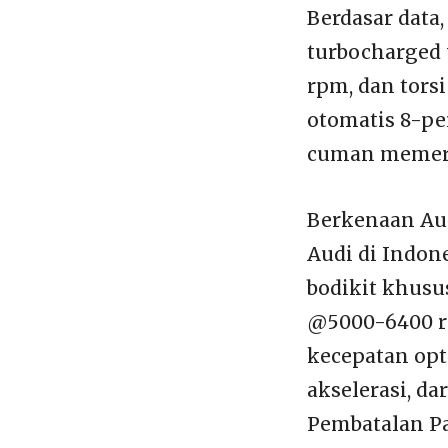
Berdasar data
turbocharged
rpm, dan tors
otomatis 8-pe
cuman memerl
Berkenaan Aud
Audi di Indon
bodikit khusu
@5000-6400 r
kecepatan opt
akselerasi, d
Pembatalan Pa