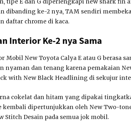
n, tipe E dan G diperlengkapi new shark fin 
an dibanding ke-2 nya, TAM sendiri membeka
n daftar chrome di kaca.
n Interior Ke-2 nya Sama
or Mobil New Toyota Calya E atau G berasa sa
in nyaman dan tenang karena pemakaian N
ck with New Black Headlining di sekujur inter
na cokelat dan hitam yang dipakai tingkatk
e kembali dipertunjukkan oleh New Two-ton
w Stitch Desain pada semua jok mobil.