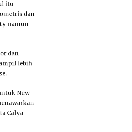
l itu
eometris dan
rty namun
ior dan
ampil lebih
se.
 untuk New
a menawarkan
ta Calya