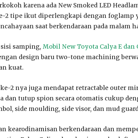
erkokoh karena ada New Smoked LED Headlam
-2 tipe ikut diperlengkapi dengan foglamp
ncahayaan saat berkendaraan pada malam ha
sisi samping,
Mobil New Toyota Calya E dan 
dengan design baru two-tone machining ber
an kuat.
, ke-2 nya juga mendapat retractable outer mi
a dan tutup spion secara otomatis cukup de
ol, side moulding, side visor, dan mud guard
kan kearodinamisan berkendaraan dan mempe