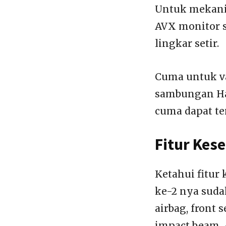
Untuk mekani
AVX monitor s
lingkar setir.
Cuma untuk v
sambungan Ha
cuma dapat te
Fitur Kes
Ketahui fitur
ke-2 nya sudah
airbag, front 
impact beam, 