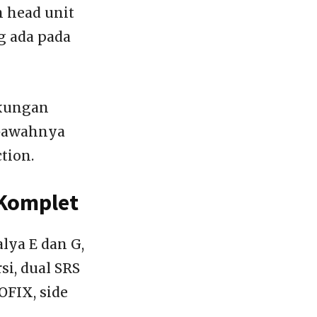
 head unit
g ada pada
ukungan
ibawahnya
tion.
 Komplet
lya E dan G,
si, dual SRS
SOFIX, side