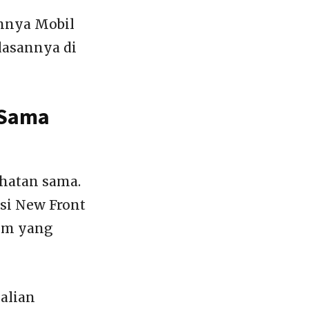
annya Mobil
lasannya di
 Sama
ihatan sama.
psi New Front
rom yang
alian