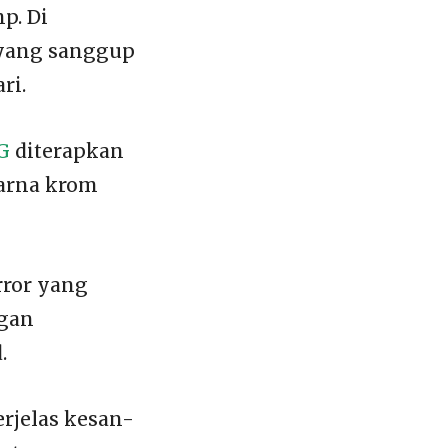
p. Di
 yang sanggup
ri.
G
diterapkan
warna krom
rror yang
ngan
.
rjelas kesan-