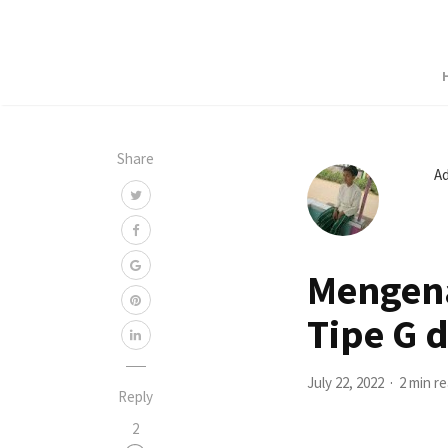
Share
A
Mengena
Tipe G 
July 22, 2022
2 min r
Reply
2