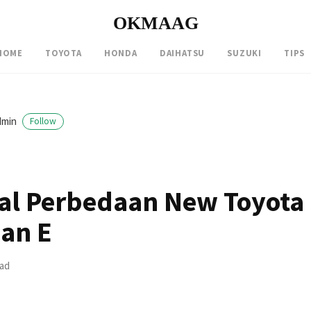
OKMAAG
HOME
TOYOTA
HONDA
DAIHATSU
SUZUKI
TIPS
dmin
Follow
l Perbedaan New Toyota 
dan E
ead