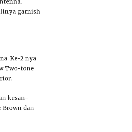
antenna.
linya garnish
ma. Ke-2 nya
ew Two-tone
ior.
an kesan-
e Brown dan