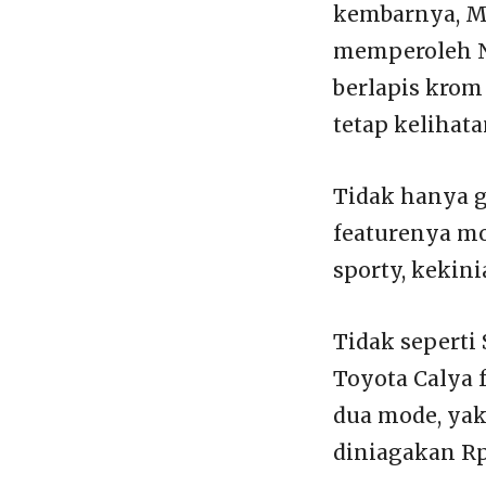
kembarnya, MP
memperoleh Ne
berlapis kro
tetap kelihat
Tidak hanya gr
featurenya mo
sporty, kekin
Tidak seperti
Toyota Calya 
dua mode, yak
diniagakan Rp1