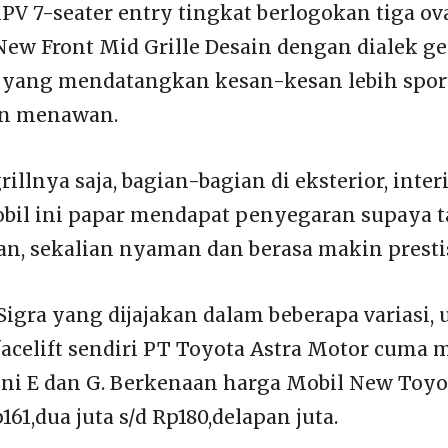
V 7-seater entry tingkat berlogokan tiga ova
w Front Mid Grille Desain dengan dialek g
m yang mendatangkan kesan-kesan lebih spo
an menawan.
illnya saja, bagian-bagian di eksterior, inter
bil ini papar mendapat penyegaran supaya t
ian, sekalian nyaman dan berasa makin presti
 Sigra yang dijajakan dalam beberapa variasi,
facelift sendiri PT Toyota Astra Motor cum
ni E dan G. Berkenaan harga Mobil New Toyo
61,dua juta s/d Rp180,delapan juta.