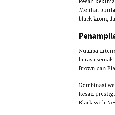
kesan kekinia
Melihat burit
black krom, da
Penampila
Nuansa interi
berasa semak
Brown dan Bla
Kombinasi war
kesan prestig
Black with Ne