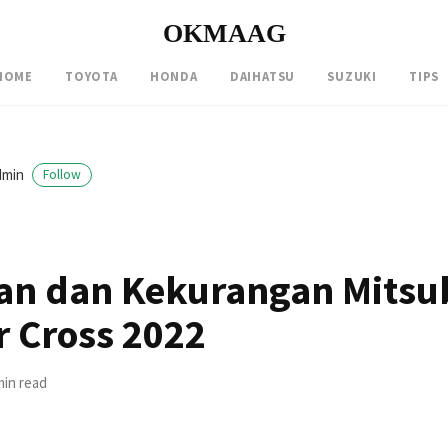
OKMAAG
HOME
TOYOTA
HONDA
DAIHATSU
SUZUKI
TIPS
dmin
Follow
an dan Kekurangan Mitsu
 Cross 2022
min read