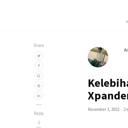
Share
A
Kelebih
Xpander
November 3, 2022
2 
Reply
2