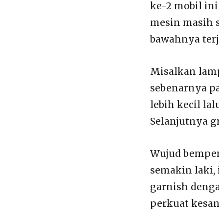
ke-2 mobil in
mesin masih s
bawahnya terja
Misalkan lam
sebenarnya pa
lebih kecil l
Selanjutnya gr
Wujud bemper
semakin laki,
garnish denga
perkuat kesan