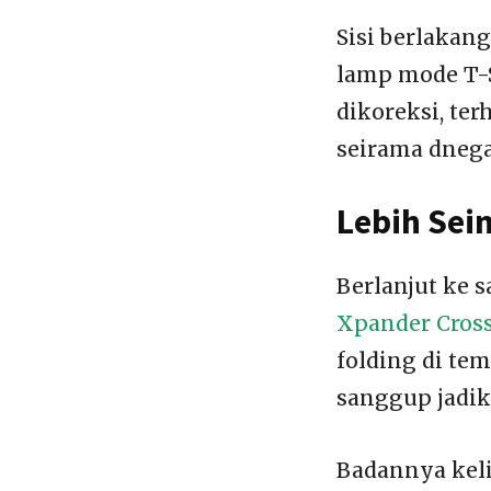
Sisi berlakan
lamp mode T-
dikoreksi, te
seirama dneg
Lebih Sei
Berlanjut ke 
Xpander Cros
folding di tem
sanggup jadik
Badannya kel