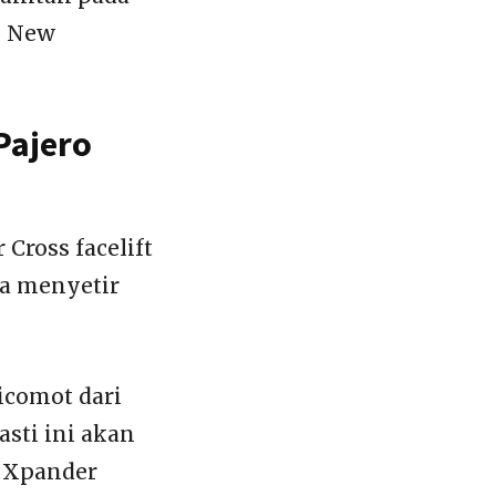
n New
Pajero
Cross facelift
ka menyetir
dicomot dari
sti ini akan
 Xpander