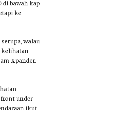
D di bawah kap
etapi ke
serupa, walau
 kelihatan
alam Xpander.
ihatan
 front under
endaraan ikut