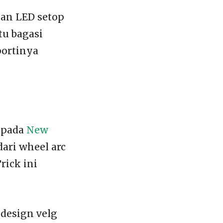
kan LED setop
u bagasi
portinya
n pada
New
ari wheel arc
rick ini
design velg