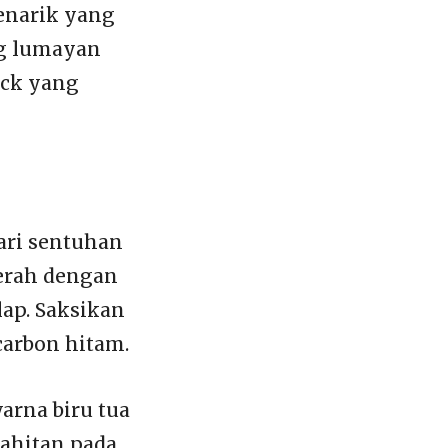
enarik yang
ng lumayan
ack yang
dari sentuhan
erah dengan
lap. Saksikan
carbon hitam.
arna biru tua
jahitan pada