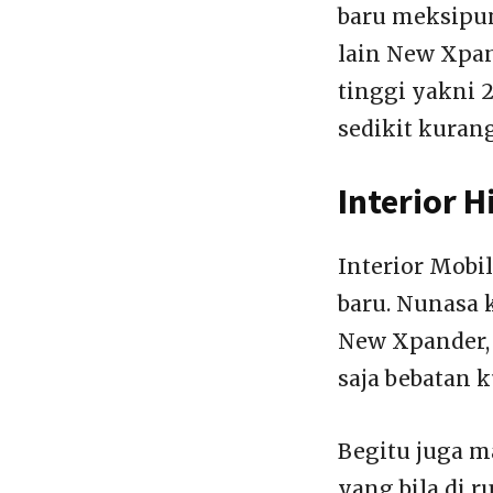
baru meksipun
lain New Xpa
tinggi yakni 
sedikit kuran
Interior 
Interior Mobi
baru. Nunasa
New Xpander, 
saja bebatan 
Begitu juga m
yang bila di r