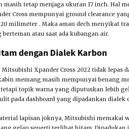
 masih tetap menjaga ukuran 17 inch. Hal m
nder Cross mempunyai ground clearance ya
220 milimeter . Maka aman dech menyikat tr
g berteman atau saat ada kubangan air.
Hitam dengan Dialek Karbon
l Mitsubishi Xpander Cross 2022 tidak lepas 
 kabin memang masih mempunyai benang m
tetapi topik warna yang diputuskan lebih ge
kulit pada dashboard yang dipadankan dialek 
aterial lapisan joknya, Mitsubishi memakai w
uang gelap seperti terlihat hitam. Dipadukan 