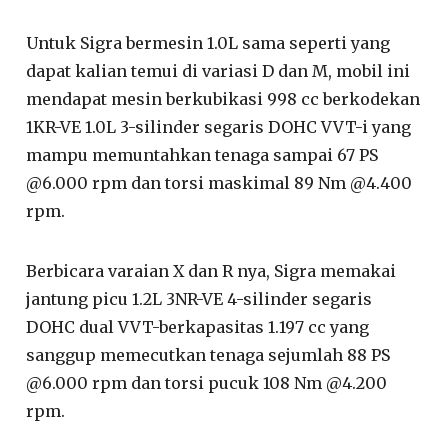
Untuk Sigra bermesin 1.0L sama seperti yang
dapat kalian temui di variasi D dan M, mobil ini
mendapat mesin berkubikasi 998 cc berkodekan
1KR-VE 1.0L 3-silinder segaris DOHC VVT-i yang
mampu memuntahkan tenaga sampai 67 PS
@6.000 rpm dan torsi maskimal 89 Nm @4.400
rpm.
Berbicara varaian X dan R nya, Sigra memakai
jantung picu 1.2L 3NR-VE 4-silinder segaris
DOHC dual VVT-berkapasitas 1.197 cc yang
sanggup memecutkan tenaga sejumlah 88 PS
@6.000 rpm dan torsi pucuk 108 Nm @4.200
rpm.