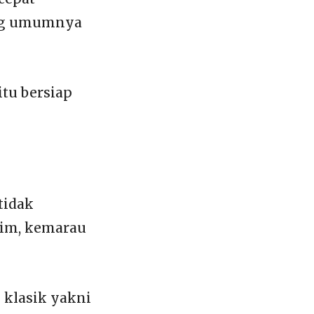
ang umumnya
itu bersiap
tidak
sim, kemarau
l klasik yakni