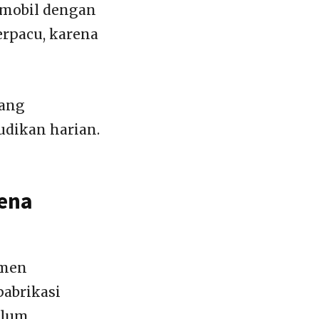
 mobil dengan
erpacu, karena
yang
udikan harian.
rena
umen
pabrikasi
elum