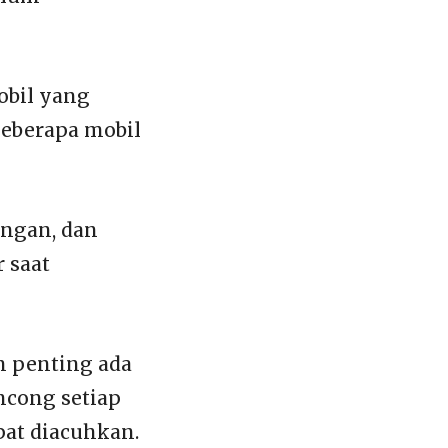
obil yang
beberapa mobil
ngan, dan
 saat
n penting ada
ancong setiap
pat diacuhkan.