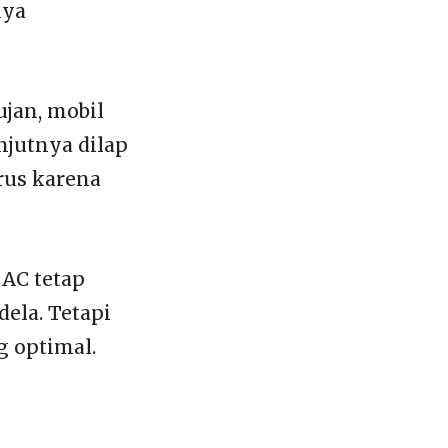
nya
jan, mobil
anjutnya dilap
rus karena
AC tetap
ela. Tetapi
 optimal.