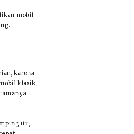
dikan mobil
ang.
ian, karena
obil klasik,
utamanya
amping itu,
cepat