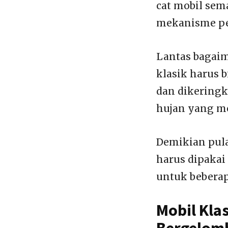
cat mobil sem
mekanisme pe
Lantas bagaim
klasik harus b
dan dikeringk
hujan yang me
Demikian pula
harus dipakai
untuk bebera
Mobil Kla
Bergelom