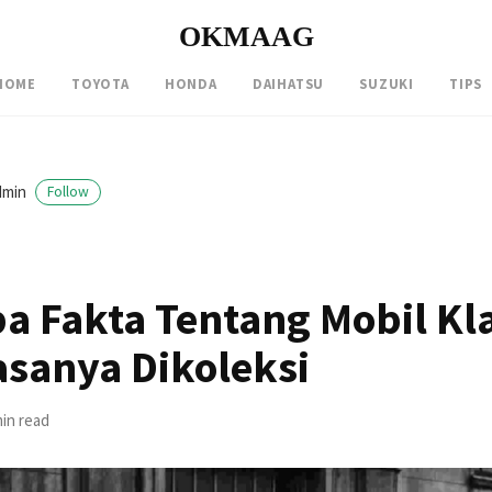
OKMAAG
HOME
TOYOTA
HONDA
DAIHATSU
SUZUKI
TIPS
dmin
Follow
a Fakta Tentang Mobil Kl
asanya Dikoleksi
min read