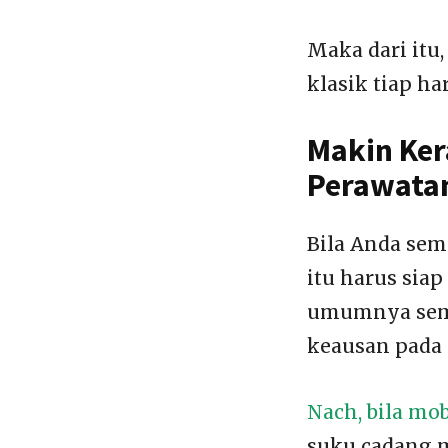
Maka dari it
klasik tiap ha
Makin Ker
Perawata
Bila Anda sem
itu harus sia
umumnya sema
keausan pada
Nach, bila mob
suku cadang 