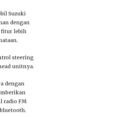
bil Suzuki
inan dengan
itur lebih
nataan.
trol steering
head unitnya.
ya dengan
emberikan
l radio FM
bluetooth.