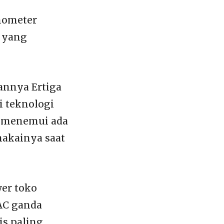
chometer
 yang
annya Ertiga
 teknologi
ga menemui ada
makainya saat
wer toko
 AC ganda
is paling