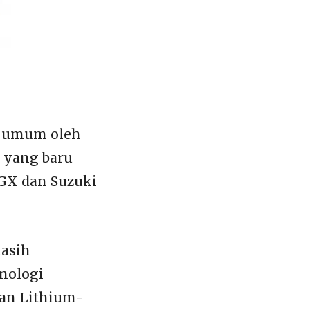
k umum oleh
d yang baru
 GX dan Suzuki
masih
nologi
 dan Lithium-