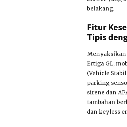
belakang.
Fitur Kes
Tipis den
Menyaksikan d
Ertiga GL, mob
(Vehicle Stabil
parking sensor
sirene dan AP
tambahan berbe
dan keyless en