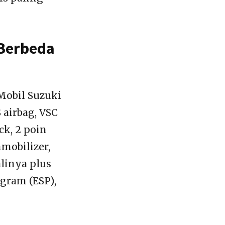
 Berbeda
Mobil Suzuki
 airbag, VSC
ck, 2 poin
mmobilizer,
linya plus
ogram (ESP),