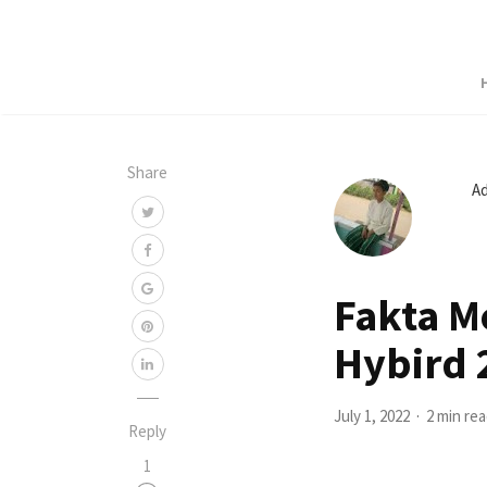
Share
A
Fakta M
Hybird 
July 1, 2022
2 min re
Reply
1