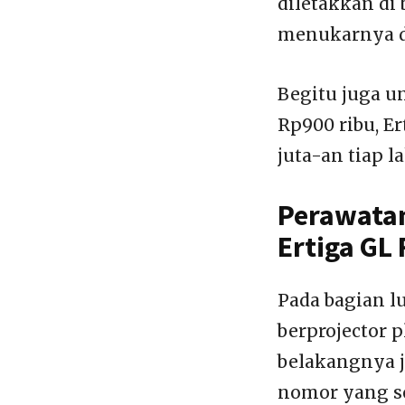
diletakkan di
menukarnya d
Begitu juga u
Rp900 ribu, E
juta-an tiap 
Perawatan
Ertiga GL
Pada bagian l
berprojector
belakangnya j
nomor yang se