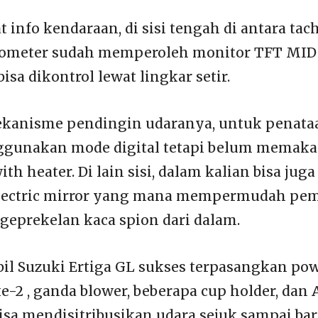
 info kendaraan, di sisi tengah di antara ta
ometer sudah memperoleh monitor TFT MID
sa dikontrol lewat lingkar setir.
kanisme pendingin udaranya, untuk penata
ggunakan mode digital tetapi belum memakai
ith heater. Di lain sisi, dalam kalian bisa ju
 electric mirror yang mana mempermudah pe
geprekelan kaca spion dari dalam.
bil Suzuki Ertiga GL sukses terpasangkan po
e-2 , ganda blower, beberapa cup holder, dan
isa mendisitribusikan udara sejuk sampai bar