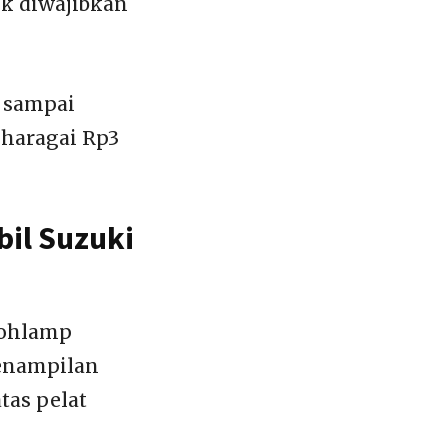
ik diwajibkan
u sampai
iharagai Rp3
il Suzuki
bohlamp
penampilan
tas pelat