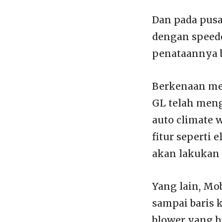
Dan pada pusat
dengan speed
penataannya bi
Berkenaan me
GL telah men
auto climate w
fitur seperti
akan lakukan 
Yang lain, Mo
sampai baris k
blower yang b