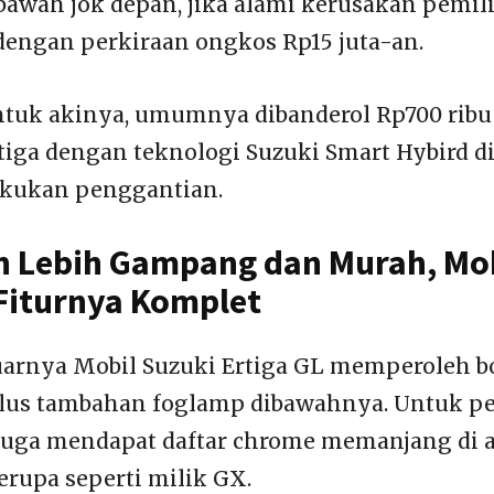
 bawah jok depan, jika alami kerusakan pemil
engan perkiraan ongkos Rp15 juta-an.
ntuk akinya, umumnya dibanderol Rp700 rib
rtiga dengan teknologi Suzuki Smart Hybird d
lakukan penggantian.
 Lebih Gampang dan Murah, Mob
 Fiturnya Komplet
uarnya Mobil Suzuki Ertiga GL memperoleh 
 plus tambahan foglamp dibawahnya. Untuk 
uga mendapat daftar chrome memanjang di a
rupa seperti milik GX.