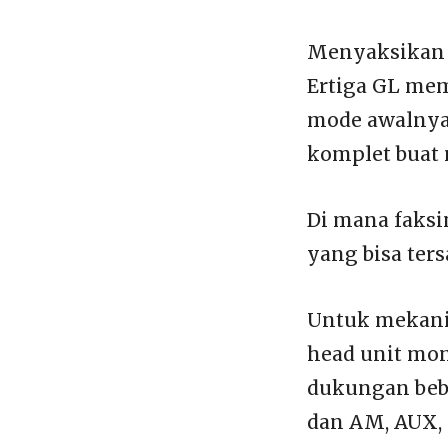
Menyaksikan k
Ertiga GL me
mode awalnya,
komplet buat
Di mana faksi
yang bisa ter
Untuk mekani
head unit mo
dukungan bebe
dan AM, AUX, 