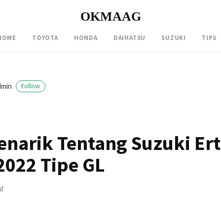
OKMAAG
HOME
TOYOTA
HONDA
DAIHATSU
SUZUKI
TIPS
dmin
Follow
enarik Tentang Suzuki Ert
2022 Tipe GL
ad