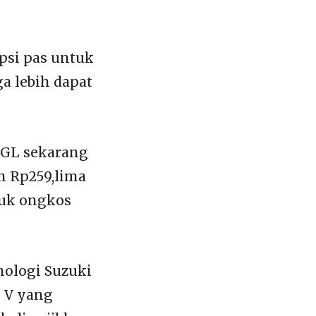
opsi pas untuk
a lebih dapat
a GL sekarang
n Rp259,lima
tuk ongkos
nologi Suzuki
2 V yang