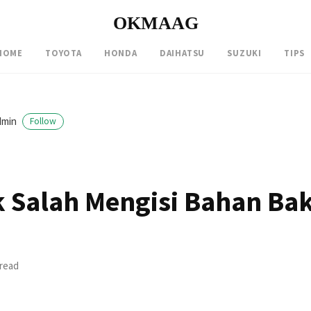
OKMAAG
HOME
TOYOTA
HONDA
DAIHATSU
SUZUKI
TIPS
dmin
Follow
Salah Mengisi Bahan Ba
 read