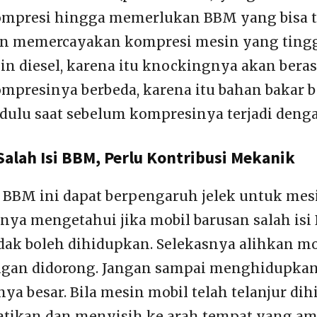
mpresi hingga memerlukan BBM yang bisa t
an memercayakan kompresi mesin yang tinggi
n diesel, karena itu knockingnya akan beras
presinya berbeda, karena itu bahan bakar 
 dulu saat sebelum kompresinya terjadi deng
alah Isi BBM, Perlu Kontribusi Mekanik
i BBM ini dapat berpengaruh jelek untuk mesi
snya mengetahui jika mobil barusan salah isi
dak boleh dihidupkan. Selekasnya alihkan mob
ngan didorong. Jangan sampai menghidupkan
ya besar. Bila mesin mobil telah telanjur di
atikan dan menyisih ke arah tempat yang am