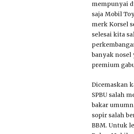
mempunyai dua
saja Mobil To
merk Korsel s
selesai kita 
perkembangan 
banyak nosel 
premium gabun
Dicemaskan ka
SPBU salah me
bakar umumnya
sopir salah b
BBM. Untuk le