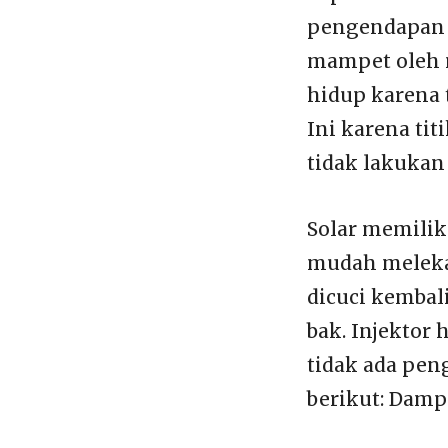
pengendapan s
mampet oleh m
hidup karena t
Ini karena ti
tidak lakuka
Solar memilik
mudah melekat
dicuci kembali
bak. Injektor
tidak ada pen
berikut: Damp