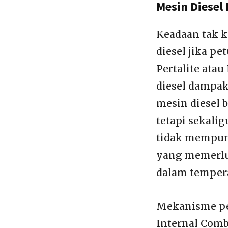
Mesin Diesel
Keadaan tak k
diesel jika p
Pertalite ata
diesel dampak
mesin diesel
tetapi sekalig
tidak mempun
yang memerluk
dalam temper
Mekanisme pe
Internal Com