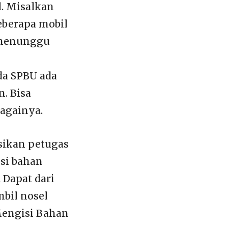
l. Misalkan
eberapa mobil
k menunggu
da SPBU ada
n. Bisa
againya.
sikan petugas
isi bahan
Dapat dari
mbil nosel
Mengisi Bahan