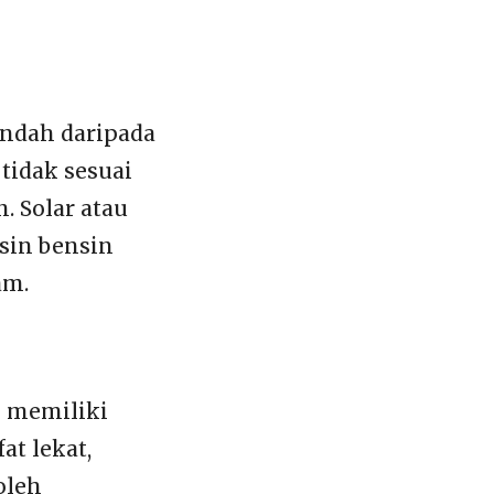
endah daripada
tidak sesuai
. Solar atau
esin bensin
am.
l memiliki
at lekat,
oleh