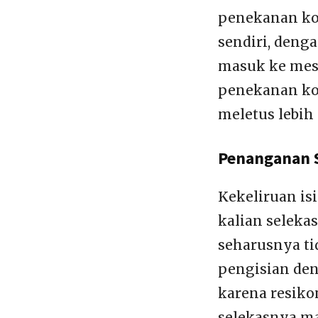
penekanan ko
sendiri, deng
masuk ke mesi
penekanan kom
meletus lebih
Penanganan S
Kekeliruan is
kalian seleka
seharusnya ti
pengisian de
karena resikon
selekasnya m