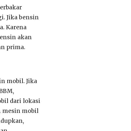
erbakar
. Jika bensin
a. Karena
bensin akan
an prima.
n mobil. Jika
 BBM,
il dari lokasi
 mesin mobil
hidupkan,
an.