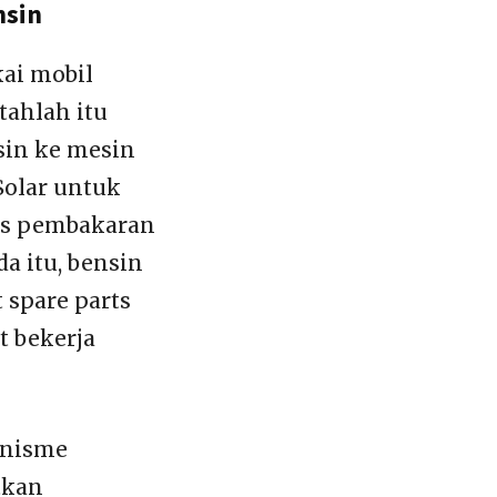
nsin
ai mobil
tahlah itu
sin ke mesin
Solar untuk
es pembakaran
da itu, bensin
spare parts
t bekerja
anisme
tkan