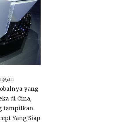
engan
globalnya yang
eka di Cina,
g tampilkan
cept Yang Siap