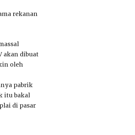
sama rekanan
massal
V akan dibuat
kin oleh
anya pabrik
k itu bakal
lai di pasar