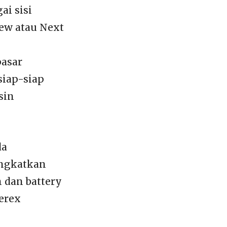
ai sisi
ew atau Next
pasar
siap-siap
sin
da
ingkatkan
n dan battery
erex