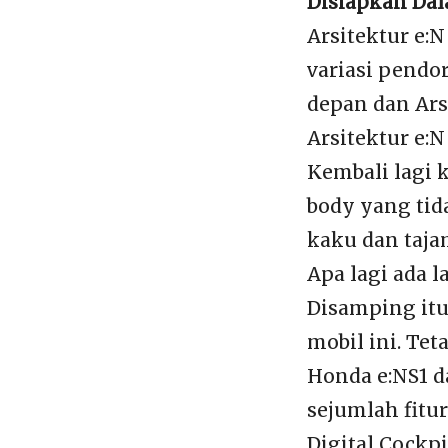
Disiapkan Da
Arsitektur e:N
variasi pendo
depan dan Ars
Arsitektur e:
Kembali lagi 
body yang tid
kaku dan taja
Apa lagi ada 
Disamping it
mobil ini. Tet
Honda e:NS1 d
sejumlah fitu
Digital Cockp