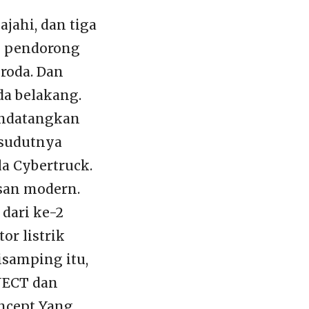
ajahi, dan tiga
pe pendorong
roda. Dan
da belakang.
mendatangkan
 sudutnya
a Cybertruck.
san modern.
dari ke-2
or listrik
isamping itu,
NECT dan
oncept Yang