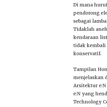
Di mana huruf
pendorong ele
sebagai lamba
Tidaklah aneh
kendaraan lis
tidak kembali
konservatif.
Tampilan Hond
menjelaskan d
Arsitektur e:N
e:N yang hen
Technology Co.