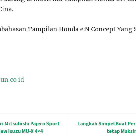
Cina.
bahasan Tampilan Honda e:N Concept Yang S
un co id
i Mitsubishi Pajero Sport
Langkah Simpel Buat Per
New Isuzu MU-X 4×4
tetap Maksi