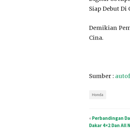
Siap Debut Di 
Demikian Pem
Cina.
Sumber :
autof
Honda
«
Perbandingan Dar
Dakar 4×2 Dan All 