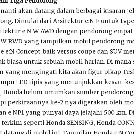
lam Tiga Pendorong
 nanti akan datang dalam berbagai kisaran jel
rong. Dimulai dari Arsitektur e:N F untuk ty
itektur e:N W AWD dengan pendorong empat 
N W RWD yang tampilkan mobil pendorong ro
ke e:N Concept, baik versus coupe dan SUV 
ak biasa untuk sebuah mobil harian. Di mana
m yang mengingati kita akan figur pikap Tesl
lampu LED tipis yang menunjukkan kesan-ke
u, Honda belum umumkan sumber pendorong 
api perkiraannya ke-2 nya digerakan oleh mot
an e:NP1 yang punyai daya jelajahi 500 km. D
r terkini seperti Honda SENSING, Honda CON
it datang di mobil ini. Tampilan Honda e:N C