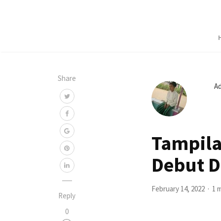
Share
A
Tampila
Debut D
February 14, 2022
1 
Reply
0