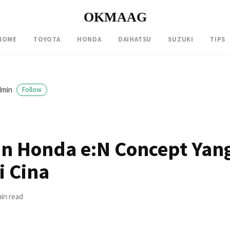
OKMAAG
HOME
TOYOTA
HONDA
DAIHATSU
SUZUKI
TIPS
dmin
Follow
n Honda e:N Concept Yang
i Cina
min read