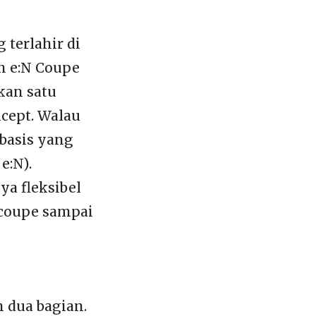
 terlahir di
n e:N Coupe
kan satu
ncept. Walau
 basis yang
e:N).
ya fleksibel
, coupe sampai
 dua bagian.