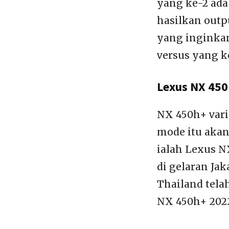
yang ke-2 ada
hasilkan outpu
yang inginkan
versus yang k
Lexus NX 450
NX 450h+ vari
mode itu akan
ialah Lexus N
di gelaran Ja
Thailand tela
NX 450h+ 202