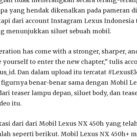
 apa yang hendak dikenalkan pada pameran di
Tetapi dari account Instagram Lexus Indonesi
ng menunjukkan siluet sebuah mobil.
ration has come with a stronger, sharper, an
 yourself to enter the new chapter,” tulis acc
s_id. Dan dalam upload itu tercatat #LexusElec
n figurnya benar-benar sama dengan Mobil L
dari teaser lampu depan, siluet body, dan tea
deo itu.
asi dari dari Mobil Lexus NX 450h yang telah 
lah seperti berikut. Mobil Lexus NX 450h+