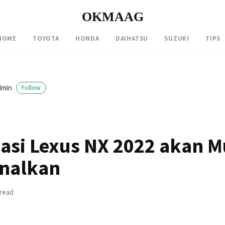
OKMAAG
HOME
TOYOTA
HONDA
DAIHATSU
SUZUKI
TIPS
dmin
Follow
kasi Lexus NX 2022 akan M
nalkan
 read