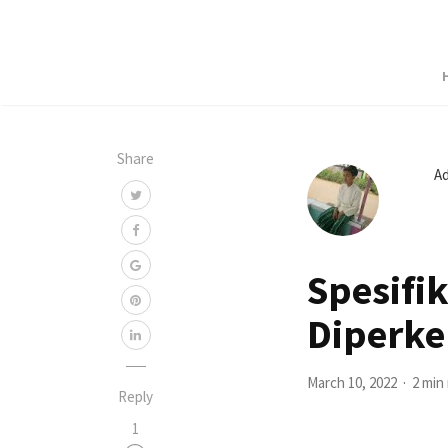
Share
A
Spesifi
Diperke
March 10, 2022
2 min
Reply
1