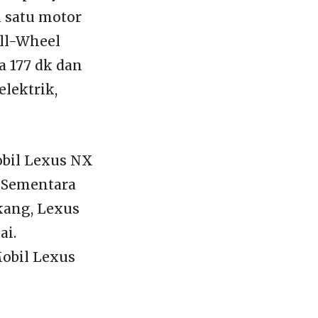
 satu motor
All-Wheel
a 177 dk dan
lektrik,
obil Lexus NX
. Sementara
kang, Lexus
ai.
Mobil Lexus