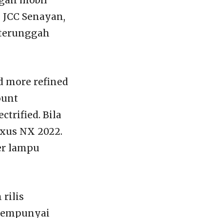
 JCC Senayan,
a terunggah
d more refined
ount
trified. Bila
exus NX 2022.
ser lampu
rilis
 mempunyai