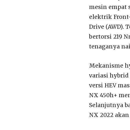
mesin empat s
elektrik Fron
Drive (AWD). 
bertorsi 219 
tenaganya naik
Mekanisme hyb
variasi hybrid
versi HEV mas
NX 450h+ meng
Selanjutnya b
NX 2022 akan