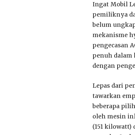
Ingat Mobil L
pemiliknya da
belum ungkap
mekanisme hy
pengecasan AC
penuh dalam k
dengan pengec
Lepas dari pe
tawarkan emp
beberapa pili
oleh mesin in
(151 kilowatt)