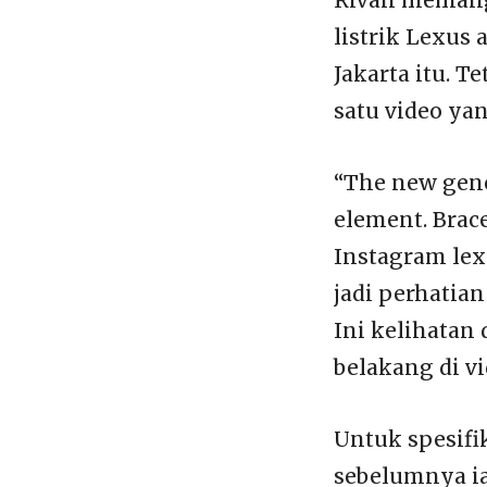
listrik Lexus
Jakarta itu. 
satu video ya
“The new gene
element. Brace
Instagram lexu
jadi perhatia
Ini kelihatan 
belakang di vi
Untuk spesifik
sebelumnya ia