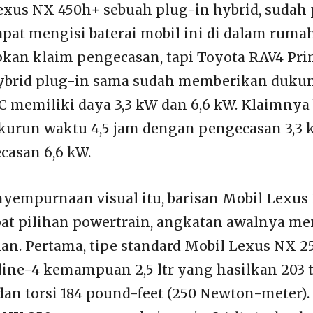
exus NX 450h+ sebuah plug-in hybrid, sudah 
pat mengisi baterai mobil ini di dalam ruma
kan klaim pengecasan, tapi Toyota RAV4 Pr
brid plug-in sama sudah memberikan duku
 memiliki daya 3,3 kW dan 6,6 kW. Klaimnya 
urun waktu 4,5 jam dengan pengecasan 3,3 k
asan 6,6 kW.
nyempurnaan visual itu, barisan Mobil Lexus 
at pilihan powertrain, angkatan awalnya m
han. Pertama, tipe standard Mobil Lexus NX 2
line-4 kemampuan 2,5 ltr yang hasilkan 203 
 dan torsi 184 pound-feet (250 Newton-meter).