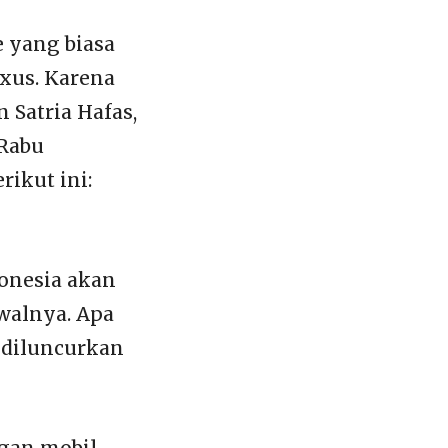
e yang biasa
xus. Karena
n Satria Hafas,
 Rabu
rikut ini:
donesia akan
walnya. Apa
 diluncurkan
gan mobil