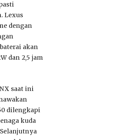
pasti
h. Lexus
ime dengan
ngan
baterai akan
W dan 2,5 jam
NX saat ini
enawakan
50 dilengkapi
tenaga kuda
 Selanjutnya