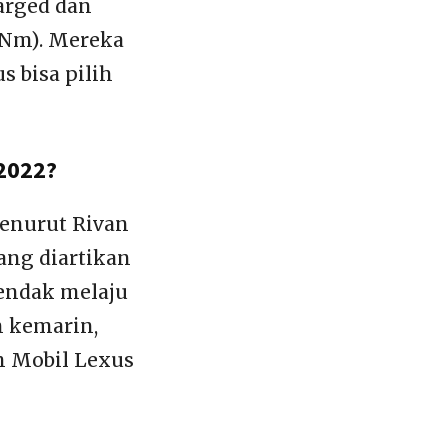
arged dan
0 Nm). Mereka
s bisa pilih
 2022?
menurut Rivan
ang diartikan
hendak melaju
n kemarin,
ah Mobil Lexus