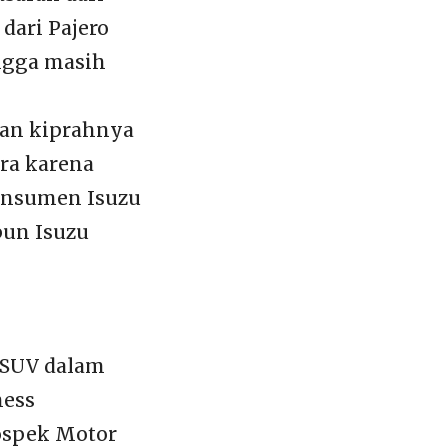
dari Pajero
ingga masih
kan kiprahnya
ra karena
konsumen Isuzu
pun Isuzu
 SUV dalam
ness
ospek Motor