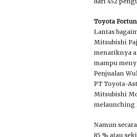
dari 452 peng
Toyota Fortun
Lantas bagaim
Mitsubishi Pa
menariknya a
mampu menyika
Penjualan Wul
PT Toyota-Ast
Mitsubishi M
melaunching l
Namun secara 
85 % atau sek