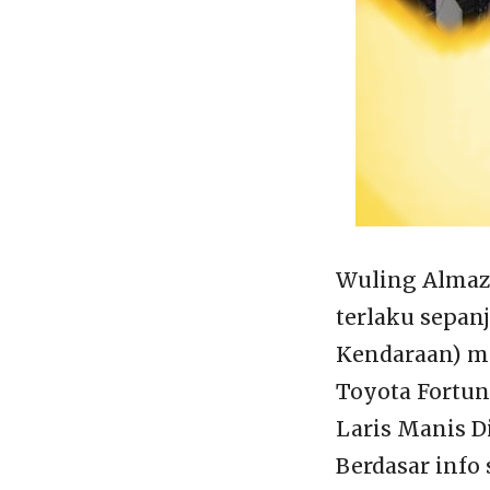
Wuling Almaz 
terlaku sepan
Kendaraan) mo
Toyota Fortun
Laris Manis Di
Berdasar info