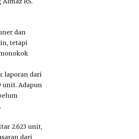
 Almaz RS.
uner dan
n, tetapi
 monokok
k laporan dari
9 unit. Adapun
 belum
.
r 2.623 unit,
asaran dari