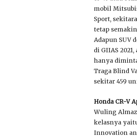
mobil Mitsubi
Sport, sekita
tetap semaki
Adapun SUV d
di GIIAS 2021
hanya diminta
Traga Blind V
sekitar 459 uni
Honda CR-V Ap
Wuling Almaz
kelasnya yaitu
Innovation an