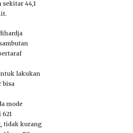
 sekitar 44,1
it.
dihardja
 sambutan
ertaraf
untuk lakukan
 bisa
da mode
 621
, tidak kurang