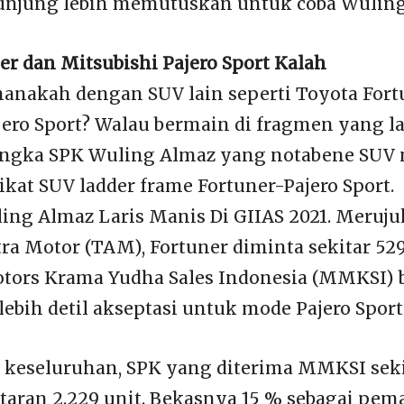
unjung lebih memutuskan untuk coba Wuling
er dan Mitsubishi Pajero Sport Kalah
anakah dengan SUV lain seperti Toyota Fort
jero Sport? Walau bermain di fragmen yang lai
ngka SPK Wuling Almaz yang notabene SUV
t SUV ladder frame Fortuner-Pajero Sport.
ing Almaz Laris Manis Di GIIAS 2021. Meruju
ra Motor (TAM), Fortuner diminta sekitar 52
otors Krama Yudha Sales Indonesia (MMKSI)
ebih detil akseptasi untuk mode Pajero Sport
keseluruhan, SPK yang diterima MMKSI sekita
itaran 2.229 unit. Bekasnya 15 % sebagai pem