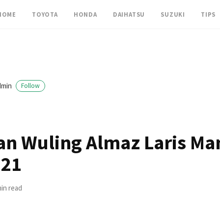
HOME
TOYOTA
HONDA
DAIHATSU
SUZUKI
TIPS
dmin
Follow
an Wuling Almaz Laris Man
021
min read