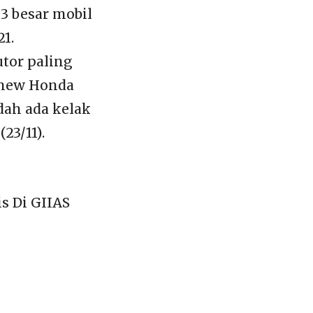
3 besar mobil
1.
utor paling
l new Honda
dah ada kelak
23/11).
s Di GIIAS