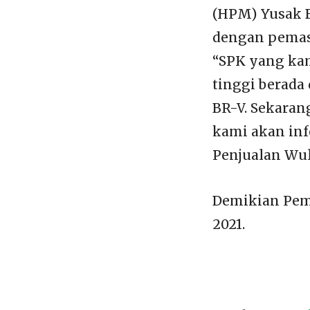
(HPM) Yusak B
dengan pemasa
“SPK yang kami
tinggi berada
BR-V. Sekaran
kami akan info
Penjualan Wul
Demikian Pem
2021.