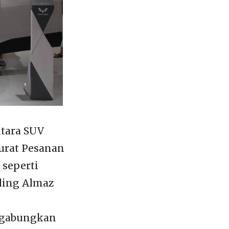
ntara SUV
urat Pesanan
 seperti
uling Almaz
digabungkan