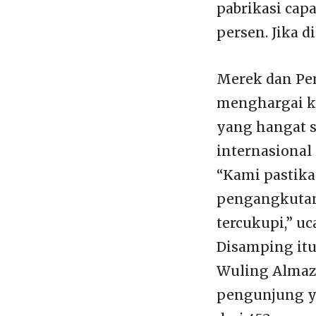
pabrikasi capa
persen. Jika d
Merek dan Pem
menghargai k
yang hangat s
internasional 
“Kami pastika
pengangkutan 
tercukupi,” u
Disamping it
Wuling Almaz 
pengunjung ya