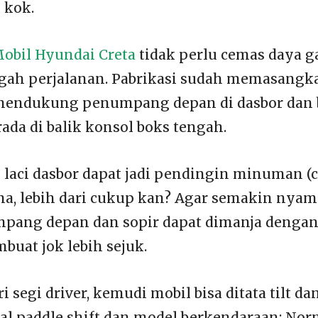
 kok.
obil Hyundai Creta
tidak perlu cemas daya g
gah perjalanan. Pabrikasi sudah memasangk
mendukung penumpang depan di dasbor dan 
ada di balik konsol boks tengah.
i laci dasbor dapat jadi pendingin minuman (
na, lebih dari cukup kan? Agar semakin nyam
pang depan dan sopir dapat dimanja dengan 
buat jok lebih sejuk.
i segi driver, kemudi mobil bisa ditata tilt da
al paddle shift dan model berkendaraan: Norma