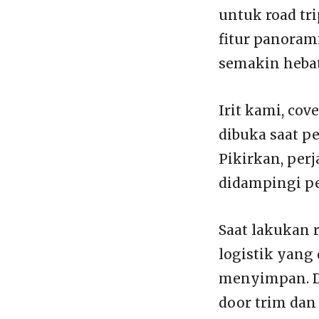
untuk road tr
fitur panoram
semakin hebat
Irit kami, co
dibuka saat p
Pikirkan, per
didampingi pe
Saat lakukan 
logistik yang
menyimpan. Di
door trim dan