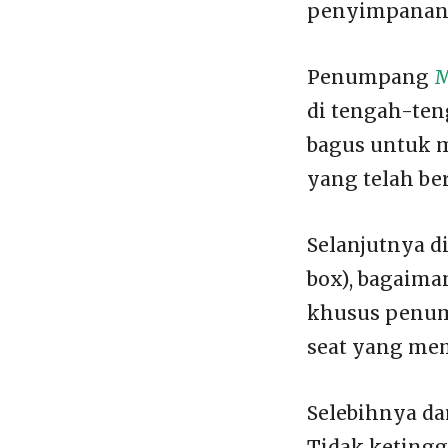
penyimpanan
Penumpang
M
di tengah-ten
bagus untuk 
yang telah ber
Selanjutnya d
box), bagaima
khusus penum
seat yang mem
Selebihnya dar
Tidak ketingg