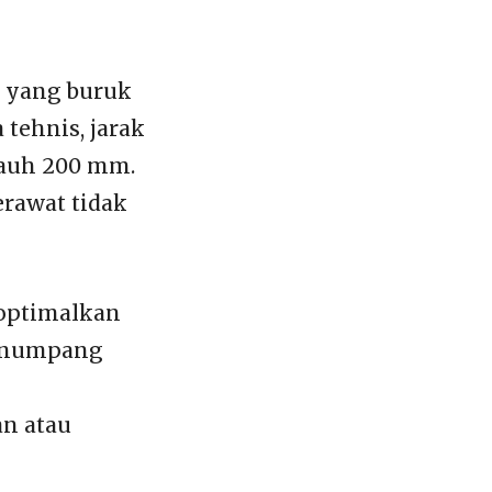
n yang buruk
 tehnis, jarak
jauh 200 mm.
erawat tidak
ioptimalkan
penumpang
n atau