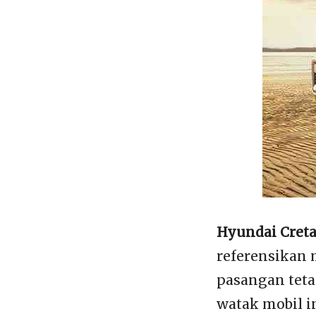
Hyundai Cret
referensikan 
pasangan tetap
watak mobil i