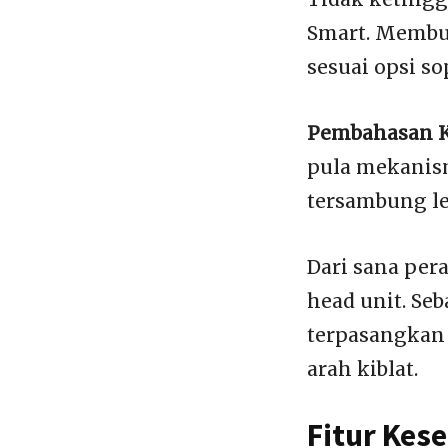
Smart. Membua
sesuai opsi so
Pembahasan K
pula mekanism
tersambung le
Dari sana per
head unit. Se
terpasangkan
arah kiblat.
Fitur Kes