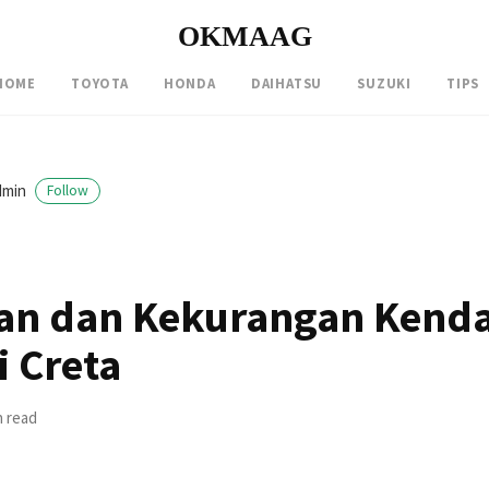
OKMAAG
HOME
TOYOTA
HONDA
DAIHATSU
SUZUKI
TIPS
dmin
Follow
an dan Kekurangan Kend
 Creta
n read