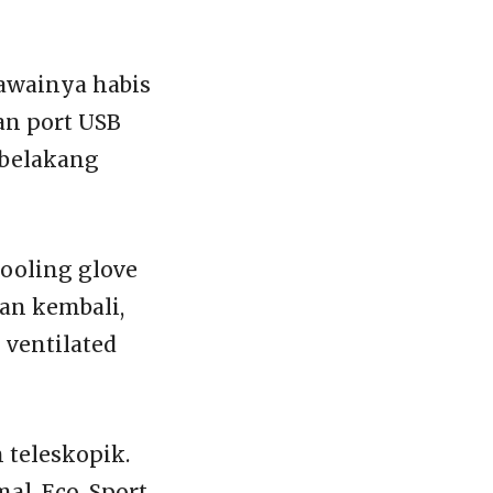
awainya habis
an port USB
belakang
cooling glove
an kembali,
ventilated
n teleskopik.
l, Eco, Sport,