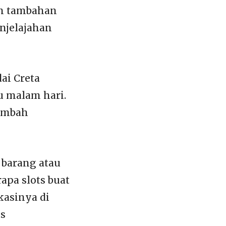
an tambahan
njelajahan
ai Creta
u malam hari.
tambah
 barang atau
apa slots buat
kasinya di
ts