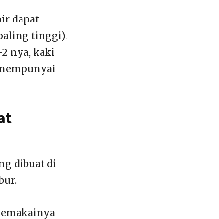
ir dapat
aling tinggi).
-2 nya, kaki
 mempunyai
at
ng dibuat di
bur.
 memakainya