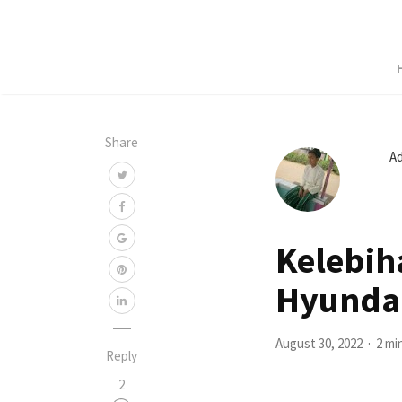
Share
A
Kelebih
Hyundai
August 30, 2022
2 mi
Reply
2