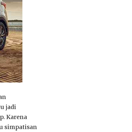
an
u jadi
ip. Karena
u simpatisan