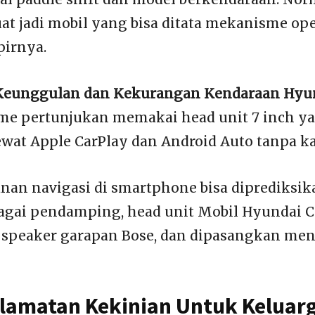
t jadi mobil yang bisa ditata mekanisme op
pirnya.
eunggulan dan Kekurangan Kendaraan Hyun
e pertunjukan memakai head unit 7 inch ya
wat Apple CarPlay dan Android Auto tanpa ka
anan navigasi di smartphone bisa diprediksi
bagai pendamping, head unit Mobil Hyundai C
 speaker garapan Bose, dan dipasangkan me
elamatan Kekinian Untuk Keluar