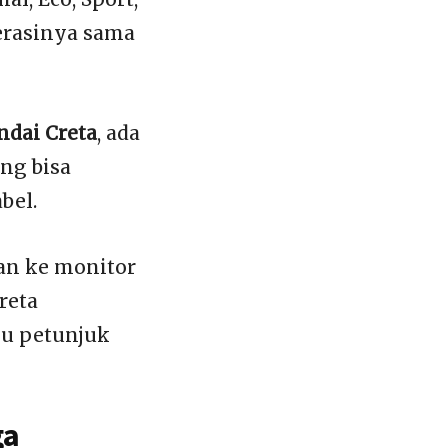
erasinya sama
dai Creta
, ada
ng bisa
bel.
kan ke monitor
reta
nu petunjuk
ga