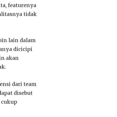
a, featurenya
alitasnya tidak
oin lain dalam
anya dicicipi
ain akan
ak.
ensi dari team
dapat disebut
i cukup