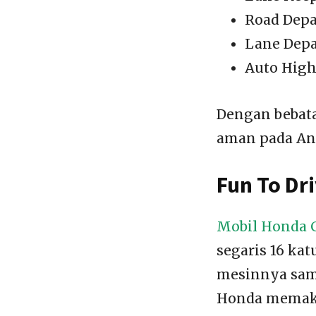
Road Depa
Lane Depa
Auto Hig
Dengan bebata
aman pada And
Fun To Dr
Mobil Honda C
segaris 16 ka
mesinnya sama
Honda memaka