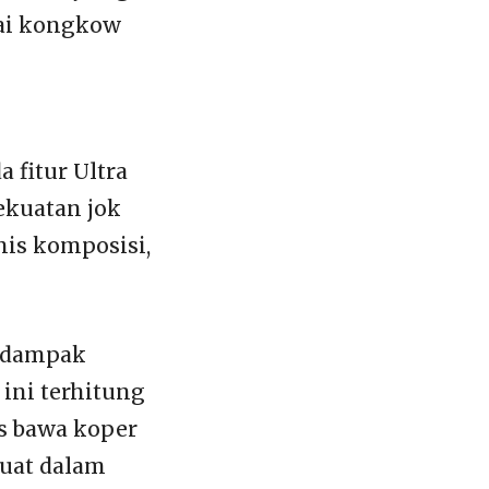
kai kongkow
 fitur Ultra
kekuatan jok
is komposisi,
n dampak
ini terhitung
us bawa koper
muat dalam