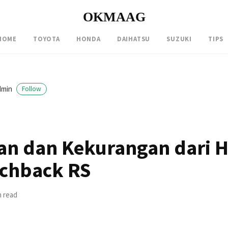
OKMAAG
HOME
TOYOTA
HONDA
DAIHATSU
SUZUKI
TIPS
dmin
Follow
an dan Kekurangan dari 
tchback RS
n read