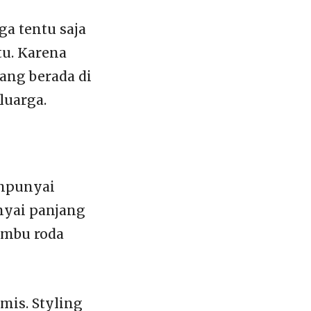
ga tentu saja
tu. Karena
ang berada di
luarga.
empunyai
unyai panjang
sumbu roda
mis. Styling