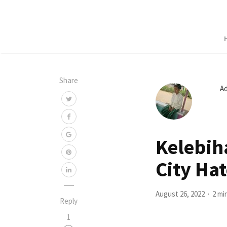
Share
A
Kelebih
City Ha
August 26, 2022
2 mi
Reply
1