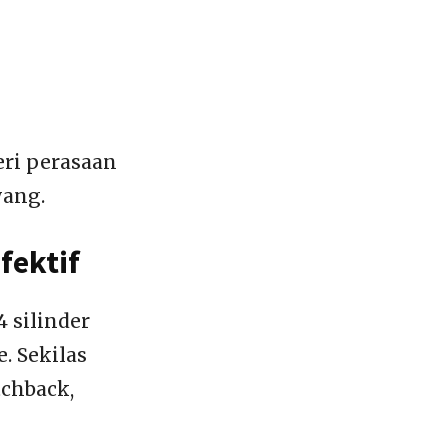
eri perasaan
yang.
fektif
 silinder
. Sekilas
tchback,