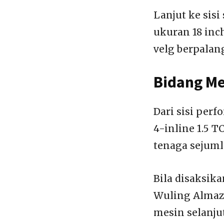
Lanjut ke sis
ukuran 18 inc
velg berpalan
Bidang Me
Dari sisi per
4-inline 1.5 T
tenaga sejuml
Bila disaksik
Wuling Almaz 
mesin selanju