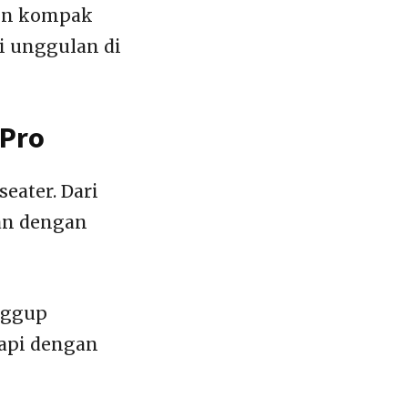
men kompak
i unggulan di
 Pro
eater. Dari
ian dengan
nggup
kapi dengan