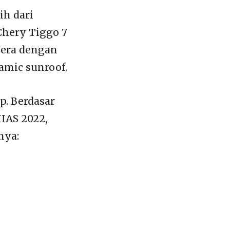
ih dari
Chery Tiggo 7
amera dengan
ramic sunroof.
p. Berdasar
IIAS 2022,
nya: