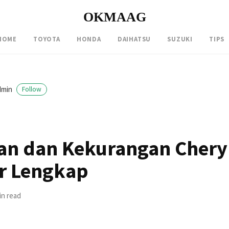
OKMAAG
HOME
TOYOTA
HONDA
DAIHATSU
SUZUKI
TIPS
dmin
Follow
an dan Kekurangan Chery 
ur Lengkap
in read