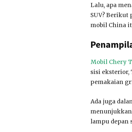
Lalu, apa men
SUV? Berikut 
mobil China it
Penampila
Mobil Chery T
sisi eksterio
pemakaian gri
Ada juga dala
menunjukkan k
lampu depan s