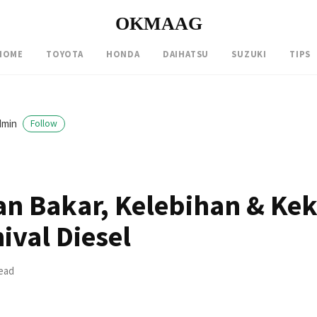
OKMAAG
HOME
TOYOTA
HONDA
DAIHATSU
SUZUKI
TIPS
dmin
Follow
han Bakar, Kelebihan & Ke
ival Diesel
read