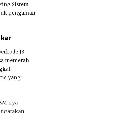
king Sistem
 sabuk pengaman
akar
berkode J3
bisa memerah
ngkat
tis yang
BBM nya
mengatakan