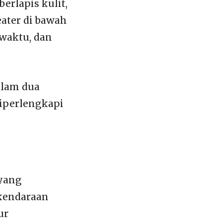
erlapis kulit,
eater di bawah
 waktu, dan
alam dua
diperlengkapi
 yang
rkendaraan
ur