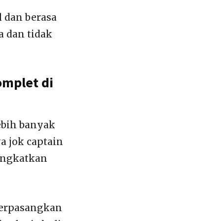
 dan berasa
 dan tidak
omplet di
ebih banyak
a jok captain
tingkatkan
 terpasangkan