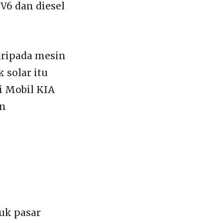
 V6 dan diesel
aripada mesin
 solar itu
li Mobil KIA
an
uk pasar