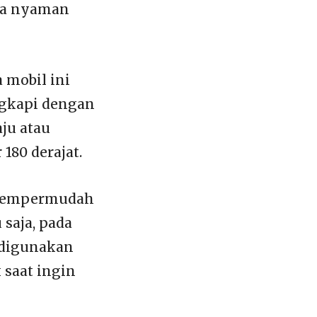
asa nyaman
 mobil ini
ngkapi dengan
aju atau
180 derajat.
a mempermudah
 saja, pada
 digunakan
saat ingin