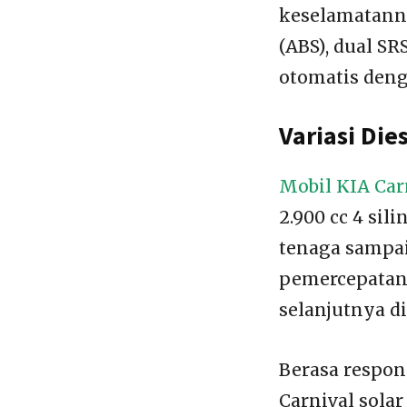
keselamatanny
(ABS), dual SR
otomatis denga
Variasi Die
Mobil KIA Car
2.900 cc 4 sil
tenaga sampai
pemercepatan
selanjutnya d
Berasa respon
Carnival sola