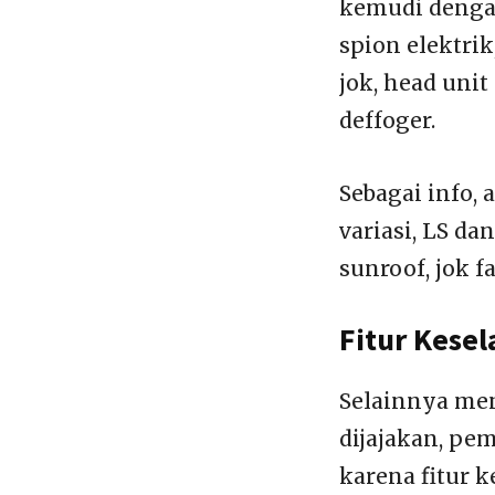
kemudi dengan
spion elektrik
jok, head unit
deffoger.
Sebagai info,
variasi, LS da
sunroof, jok f
Fitur Kese
Selainnya men
dijajakan, pe
karena fitur 