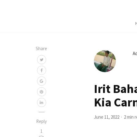
Share
A
Irit Ba
Kia Carn
June 11, 2022
2 min 
Reply
1