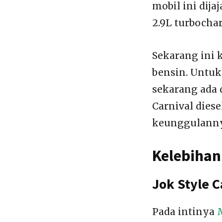
mobil ini dija
2.9L turbochar
Sekarang ini 
bensin. Untuk
sekarang ada d
Carnival dies
keunggulannya
Kelebihan 
Jok Style C
Pada intinya