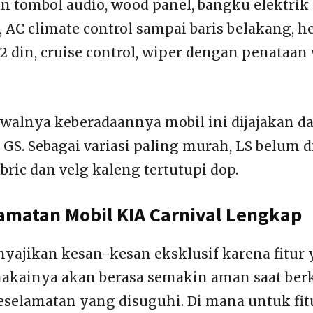
 tombol audio, wood panel, bangku elektrik b
, AC climate control sampai baris belakang, h
 2 din, cruise control, wiper dengan penataan
 awalnya keberadaannya mobil ini dijajakan d
n GS. Sebagai variasi paling murah, LS belum 
abric dan velg kaleng tertutupi dop.
lamatan Mobil KIA Carnival Lengkap
yajikan kesan-kesan eksklusif karena fitur
makainya akan berasa semakin aman saat be
keselamatan yang disuguhi. Di mana untuk fit