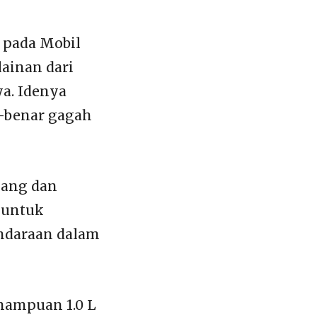
 pada Mobil
lainan dari
a. Idenya
r-benar gagah
pang dan
 untuk
ndaraan dalam
mampuan 1.0 L