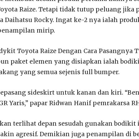
yota Raize. Tetapi tidak tutup peluang jika p
a Daihatsu Rocky. Ingat ke-2 nya ialah prod
penampilan mirip.
odykit Toyota Raize Dengan Cara Pasangnya T
pun paket elemen yang disiapkan ialah bodik
akang yang semua sejenis full bumper.
sepasang sideskirt untuk kanan dan kiri. “Be
i GR Yaris,” papar Ridwan Hanif pemrakarsa R
an terlihat depan sesudah gunakan bodikit 
akin agresif. Demikian juga penampilan di b