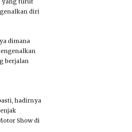
l yang turut
genalkan diri
nya dimana
 mengenalkan
g berjalan
pasti, hadirnya
menjak
 Motor Show di