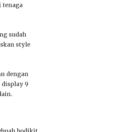
i tenaga
ing sudah
skan style
an dengan
 display 9
lain.
buah bodikit