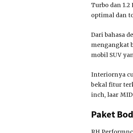
Turbo dan 1.2
optimal dan t
Dari bahasa d
mengangkat ba
mobil SUV yan
Interiornya 
bekal fitur te
inch, laar MID
Paket Bod
RH Performnc