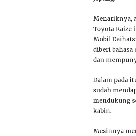
Menariknya, a
Toyota Raize 
Mobil Daihats
diberi bahasa
dan mempunya
Dalam pada it
sudah mendap
mendukung se
kabin.
Mesinnya men