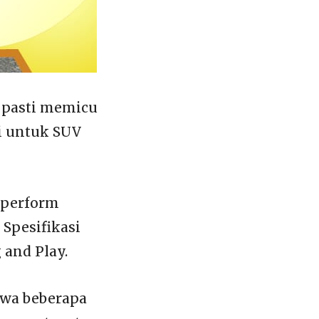
 pasti memicu
i untuk SUV
n perform
 Spesifikasi
 and Play.
awa beberapa