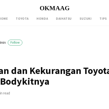
OKMAAG
HOME
TOYOTA
HONDA
DAIHATSU
SUZUKI
TIPS
dmin
Follow
an dan Kekurangan Toyota
 Bodykitnya
in read