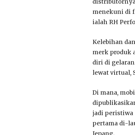
distributorny
menekuni di f
ialah RH Perf
Kelebihan da
merk produk a
diri di gelar
lewat virtual, 
Di mana, mobi
dipublikasikan
jadi peristiw
pertama di-la
Jepang.