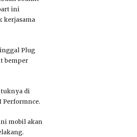
art ini
uk kerjasama
inggal Plug
it bemper
ntuknya di
H Performnce.
ini mobil akan
elakang.