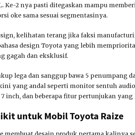
 L. Ke-2 nya pasti ditegaskan mampu member
orsi oke sama sesuai segmentasinya.
esign, kelihatan terang jika faksi manufactur
hasa design Toyota yang lebih mempriorita
g gagah dan eksklusif.
cukup lega dan sanggup bawa 5 penumpang d
rkini yang andal seperti monitor sentuh audio
 7 inch, dan beberapa fitur pertunjukan yang 
ikit untuk Mobil Toyota Raize
e membuat desain produk pertama kalinya se