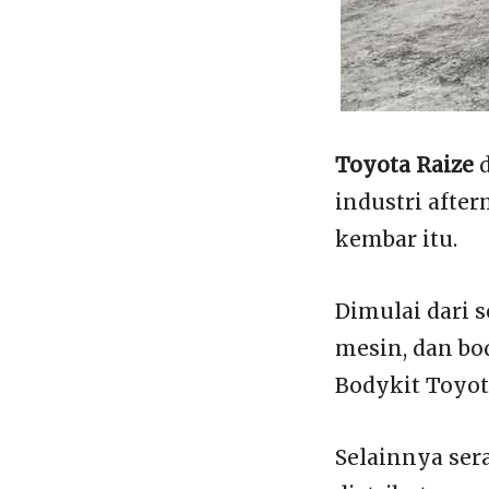
Toyota Raize
d
industri afte
kembar itu.
Dimulai dari s
mesin, dan bod
Bodykit Toyot
Selainnya ser