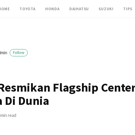
HOME
TOYOTA
HONDA
DAIHATSU
SUZUKI
TIPS
dmin
Follow
Resmikan Flagship Cente
 Di Dunia
 min read