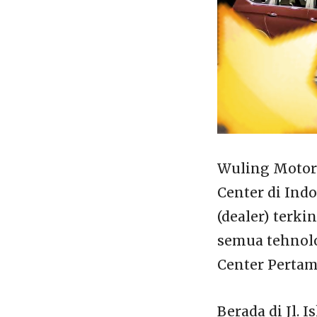
Wuling Motors
Center di Ind
(dealer) terki
semua tehnol
Center Pertam
Berada di Jl. 