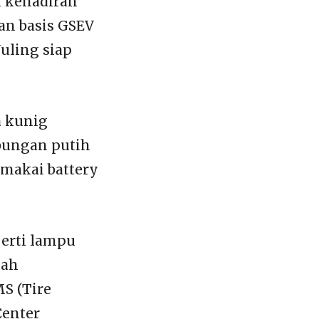
i kehadiran
an basis GSEV
Wuling siap
a kunig
bungan putih
emakai battery
perti lampu
lah
S (Tire
Center