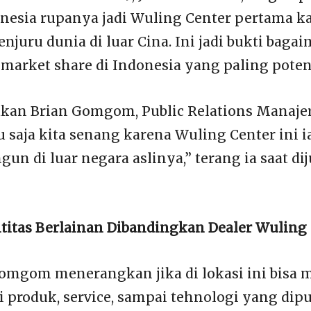
onesia rupanya jadi Wuling Center pertama k
njuru dunia di luar Cina. Ini jadi bukti bag
arket share di Indonesia yang paling potens
akan Brian Gomgom, Public Relations Manaje
u saja kita senang karena Wuling Center ini 
un di luar negara aslinya,” terang ia saat d
titas Berlainan Dibandingkan Dealer Wuling
omgom menerangkan jika di lokasi ini bisa m
 produk, service, sampai tehnologi yang dip