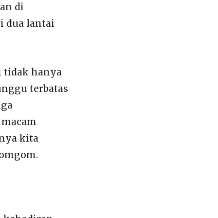
an di
i dua lantai
i tidak hanya
tunggu terbatas
uga
n macam
nya kita
 Gomgom.