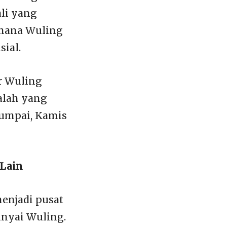
ali yang
aimana Wuling
ial.
r Wuling
ialah yang
ijumpai, Kamis
 Lain
enjadi pusat
unyai Wuling.