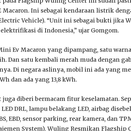
pada Flagship Wuling Center ini sudah past
 Macaron. Ini sebagai kendaraan listrik deng
Electric Vehicle). “Unit ini sebagai bukti jika 
lektrifikasi di Indonesia,” ujar Gomgom.
Mini Ev Macaron yang dipampang, satu warn
ih. Dan satu kembali merah muda dengan ga
pnya. Di negara aslinya, mobil ini ada yang m
kWh dan ada yang 13,8 kWh.
t juga diberi bermacam fitur keselamatan. Se
LED DRL, lampu belakang LED, airbag disebe
S, EBD, sensor parking, rear kamera, dan TPM
ajemen System). Wuling Resmikan Flagship 