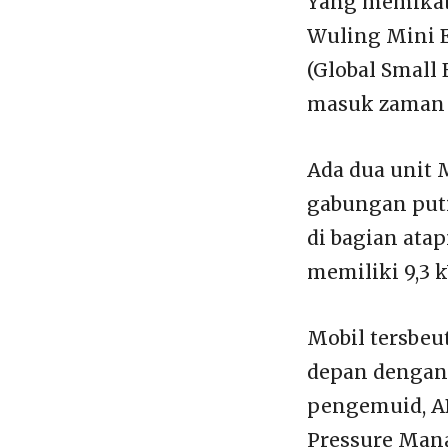
Yang memikat 
Wuling Mini E
(Global Small 
masuk zaman e
Ada dua unit 
gabungan put
di bagian ata
memiliki 9,3 
Mobil tersbeu
depan dengan 
pengemuid, AB
Pressure Man