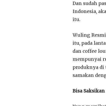
Dan sudah pas
Indonesia, aka
itu.
Wuling Resmik
itu, pada lant
dan coffee lo
mempunyai ru
produknya di 
samakan denga
Bisa Saksika