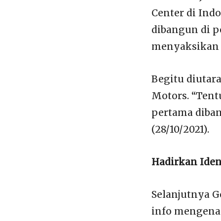
Center di Ind
dibangun di pe
menyaksikan m
Begitu diutar
Motors. “Tent
pertama dibang
(28/10/2021).
Hadirkan Iden
Selanjutnya G
info mengenai