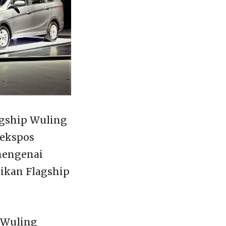
agship Wuling
 ekspos
 mengenai
ikan Flagship
p Wuling