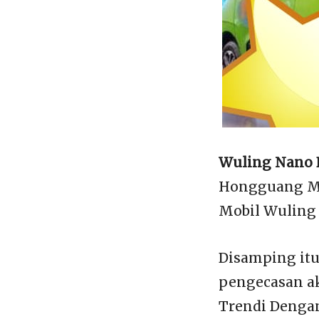
Wuling Nano 
Hongguang Min
Mobil Wuling 
Disamping itu 
pengecasan ak
Trendi Denga