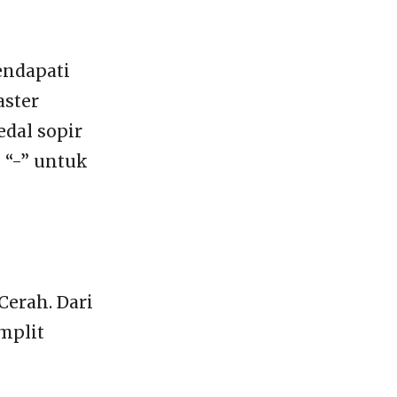
endapati
aster
edal sopir
 “-” untuk
Cerah. Dari
umplit