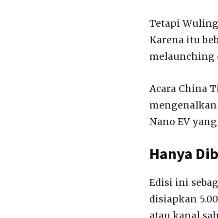
Tetapi Wuling
Karena itu be
melaunching e
Acara China T
mengenalkan M
Nano EV yang 
Hanya Dib
Edisi ini seb
disiapkan 5.0
atau kanal sah