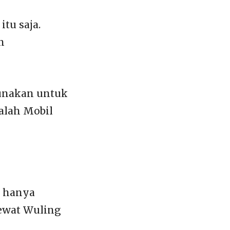
tu saja.
n
gunakan untuk
alah Mobil
a hanya
lewat Wuling