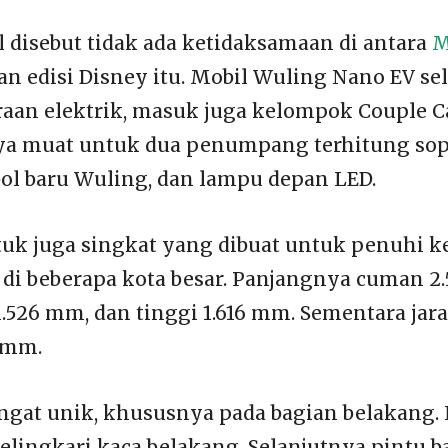
l disebut tidak ada ketidaksamaan di antara
M
n edisi Disney itu. Mobil Wuling Nano EV se
raan elektrik, masuk juga kelompok Couple C
ya muat untuk dua penumpang terhitung sopi
l baru Wuling, dan lampu depan LED.
uk juga singkat yang dibuat untuk penuhi k
 di beberapa kota besar. Panjangnya cuman 2
1.526 mm, dan tinggi 1.616 mm. Sementara ja
 mm.
gat unik, khususnya pada bagian belakang.
elingkari kaca belakang. Selanjutnya pintu b