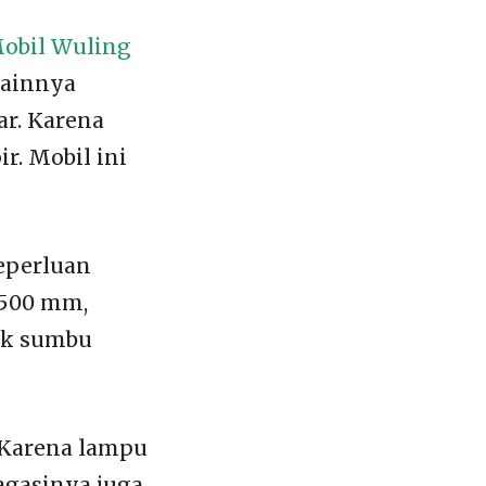
obil Wuling
lainnya
ar. Karena
r. Mobil ini
eperluan
.500 mm,
rak sumbu
 Karena lampu
agasinya juga