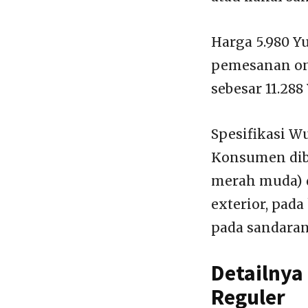
Harga 5.980 Y
pemesanan onl
sebesar 11.288
Spesifikasi W
Konsumen dibe
merah muda) d
exterior, pad
pada sandaran
Detailnya
Reguler