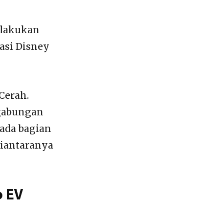
 lakukan
asi Disney
Cerah.
 gabungan
ada bagian
Diantaranya
o EV