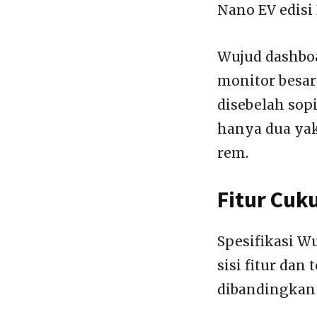
Nano EV edisi 
Wujud dashboa
monitor besar
disebelah sop
hanya dua yakn
rem.
Fitur Cuk
Spesifikasi W
sisi fitur dan
dibandingkan