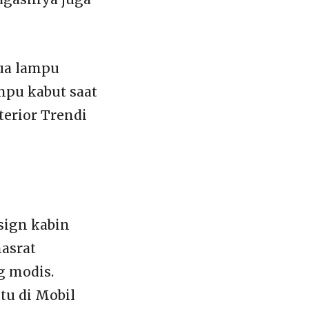
dua lampu
mpu kabut saat
terior Trendi
sign kabin
asrat
g modis.
tu di Mobil