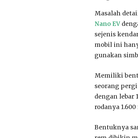
Masalah detai
Nano EV
denga
sejenis kenda
mobil ini han
gunakan simbo
Memiliki bent
seorang pergi
dengan lebar 
rodanya 1.600
Bentuknya san
rem dibikin m