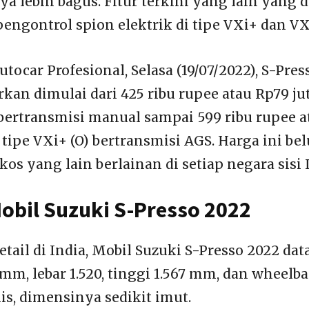
a lebih bagus. Fitur terkini yang lain yang d
engontrol spion elektrik di tipe VXi+ dan VXi
utocar Profesional, Selasa (19/07/2022), S-Pres
rkan dimulai dari 425 ribu rupee atau Rp79 j
 bertransmisi manual sampai 599 ribu rupee a
 tipe VXi+ (O) bertransmisi AGS. Harga ini be
os yang lain berlainan di setiap negara sisi 
obil Suzuki S-Presso 2022
etail di India, Mobil Suzuki S-Presso 2022 d
mm, lebar 1.520, tinggi 1.567 mm, dan wheelbas
is, dimensinya sedikit imut.