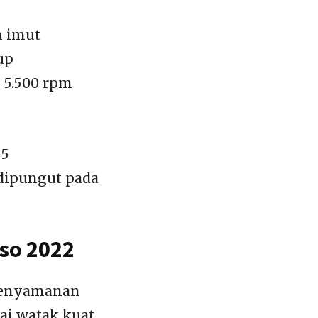
n imut
up
 5.500 rpm
 5
 dipungut pada
sso 2022
 kenyamanan
ai watak kuat.