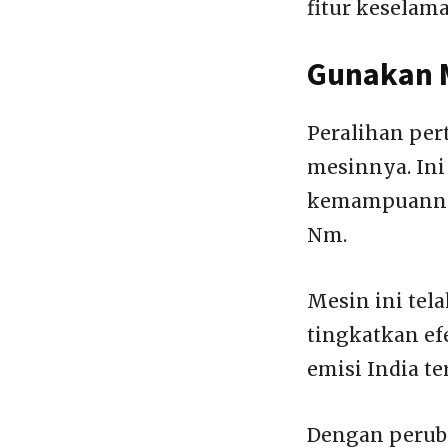
fitur keselama
Gunakan M
Peralihan per
mesinnya. Ini
kemampuannya
Nm.
Mesin ini tela
tingkatkan ef
emisi India te
Dengan peruba