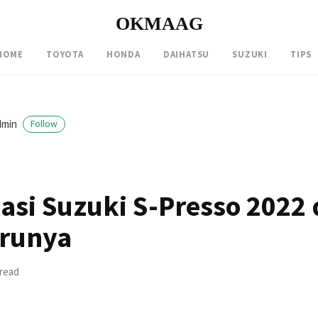
OKMAAG
HOME
TOYOTA
HONDA
DAIHATSU
SUZUKI
TIPS
dmin
Follow
kasi Suzuki S-Presso 2022
arunya
 read