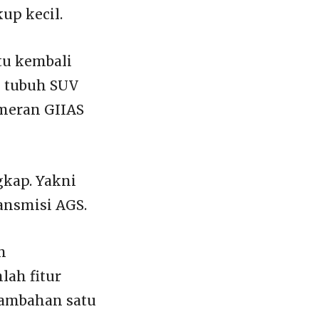
up kecil.
tu kembali
i tubuh SUV
ameran GIIAS
gkap. Yakni
ansmisi AGS.
h
ah fitur
 tambahan satu