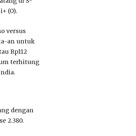
atang di S-
+ (O).
so versus
uta-an untuk
tau Rp112
lum terhitung
India.
atang dengan
e 2.380.