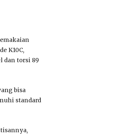
 pemakaian
de K10C,
dan torsi 89
yang bisa
enuhi standard
tisannya,