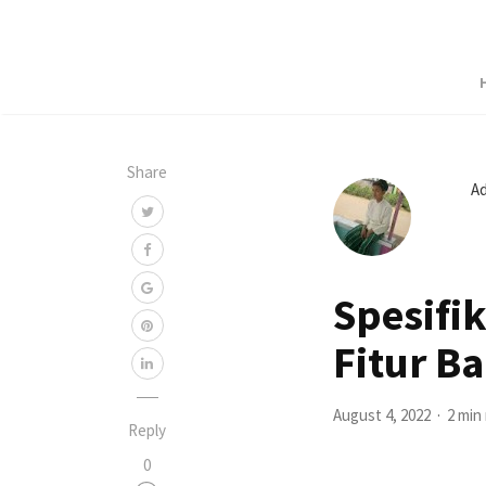
Share
A
Spesifi
Fitur B
August 4, 2022
2 min
Reply
0