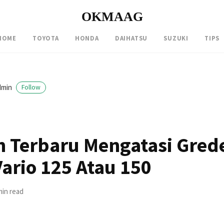
OKMAAG
HOME
TOYOTA
HONDA
DAIHATSU
SUZUKI
TIPS
dmin
Follow
 Terbaru Mengatasi Gred
ario 125 Atau 150
min read