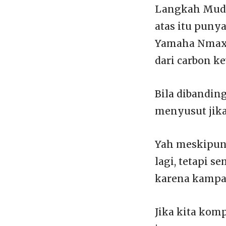
Langkah Mudah
atas itu puny
Yamaha Nmax. 
dari carbon k
Bila dibandin
menyusut jik
Yah meskipun 
lagi, tetapi 
karena kampas
Jika kita kom