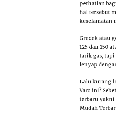
perhatian bag
hal tersebut 
keselamatan m
Gredek atau g
125 dan 150 at
tarik gas, ta
lenyap dengan
Lalu kurang l
Varo ini? Seb
terbaru yakn
Mudah Terbaru