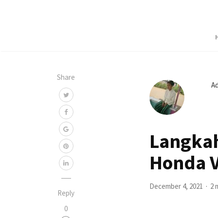
Share
A
Langkah
Honda V
December 4, 2021
2 
Reply
0