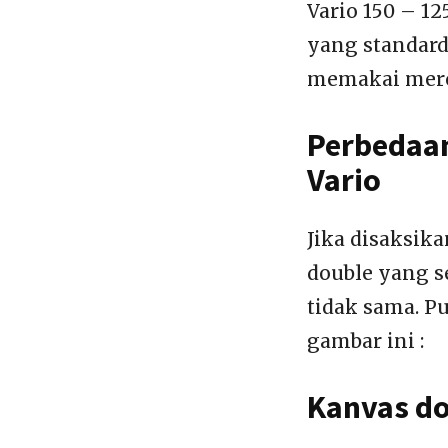
Vario 150 – 1
yang standard
memakai mere
Perbedaa
Vario
Jika disaksik
double yang s
tidak sama. P
gambar ini :
Kanvas do