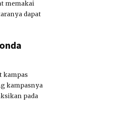
pat memakai
taranya dapat
Honda
at kampas
ing kampasnya
aksikan pada