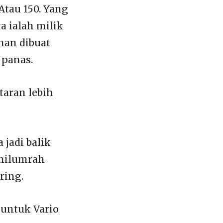
tau 150. Yang
a ialah milik
han dibuat
 panas.
taran lebih
 jadi balik
inilumrah
ring.
 untuk Vario