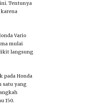
ini. Tentunya
 karena
Honda Vario
tama mulai
dikit langsung
ek pada Honda
h satu yang
Langkah
u 150.