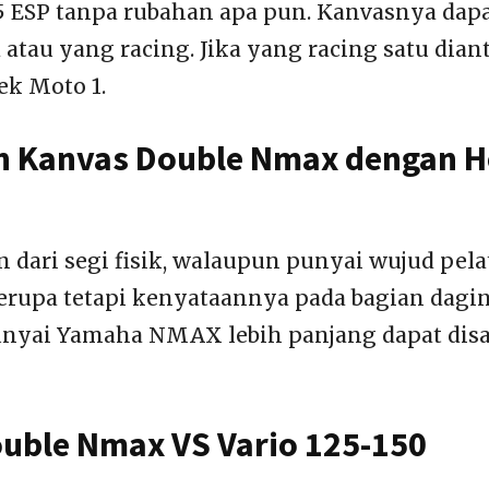
25 ESP tanpa rubahan apa pun. Kanvasnya da
 atau yang racing. Jika yang racing satu dian
k Moto 1.
n Kanvas Double Nmax dengan 
an dari segi fisik, walaupun punyai wujud pel
erupa tetapi kenyataannya pada bagian dag
unyai Yamaha NMAX lebih panjang dapat dis
uble Nmax VS Vario 125-150