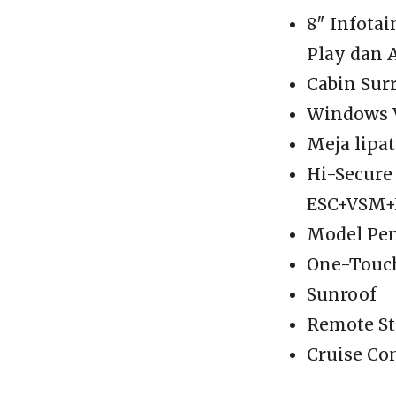
8″ Infota
Play dan 
Cabin Sur
Windows V
Meja lipa
Hi-Secure 
ESC+VSM+
Model Pen
One-Touch 
Sunroof
Remote St
Cruise Co