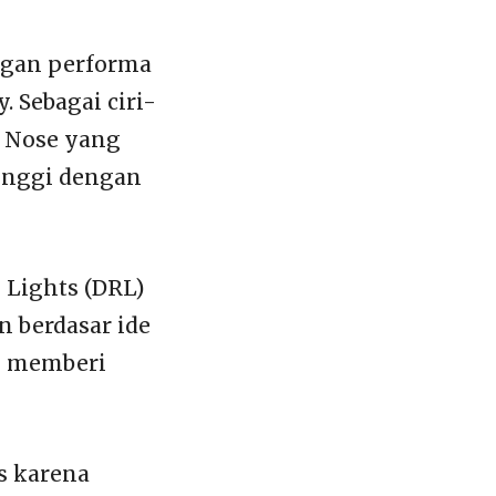
ngan performa
. Sebagai ciri-
r Nose yang
tinggi dengan
 Lights (DRL)
 berdasar ide
ng memberi
s karena