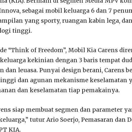
tha (KIA). Bermain di segmen Media MPV kom
Innova, sebagai mobil keluarga 6 dan 7 pen
mpilan yang sporty, ruangan kabin lega, da
logi tinggi.
e “Think of Freedom”, Mobil Kia Carens dir
 keluarga kekinian dengan 3 baris tempat du
 dan leuasa. Punyai design berani, Carens be
 tinggi dan agunan mekanisme keselamatan y
anan dan keselamatan tiap pemakainya.
arens siap membuat segmen dan parameter ya
keluarga,” tutur Ario Soerjo, Pemasaran dan
PT KIA.