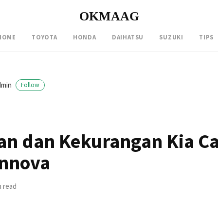
OKMAAG
HOME
TOYOTA
HONDA
DAIHATSU
SUZUKI
TIPS
dmin
Follow
an dan Kekurangan Kia Ca
Innova
n read