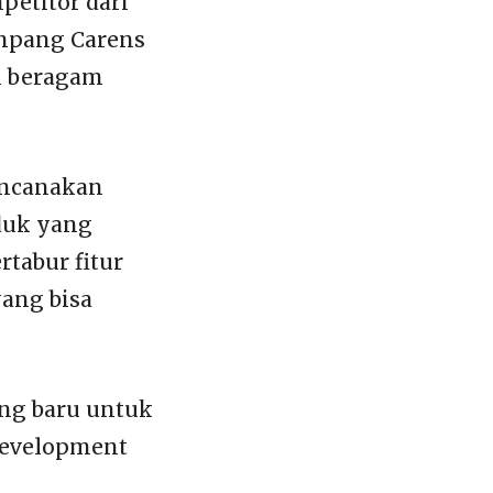
petitor dari
umpang Carens
n beragam
encanakan
duk yang
rtabur fitur
ang bisa
ng baru untuk
 Development