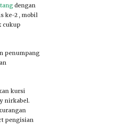
atang
dengan
s ke-2 , mobil
k cukup
 dan penumpang
dan
an kursi
y nirkabel.
ekurangan
rt pengisian