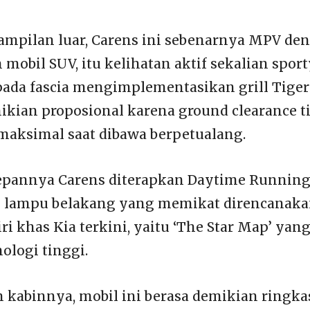
ampilan luar, Carens ini sebenarnya MPV de
 mobil SUV, itu kelihatan aktif sekalian sporty
 pada fascia mengimplementasikan grill Tige
ikian proposional karena ground clearance 
i maksimal saat dibawa berpetualang.
epannya Carens diterapkan Daytime Running
 lampu belakang yang memikat direncanakan
ri khas Kia terkini, yaitu ‘The Star Map’ ya
ologi tinggi.
n kabinnya, mobil ini berasa demikian ringka