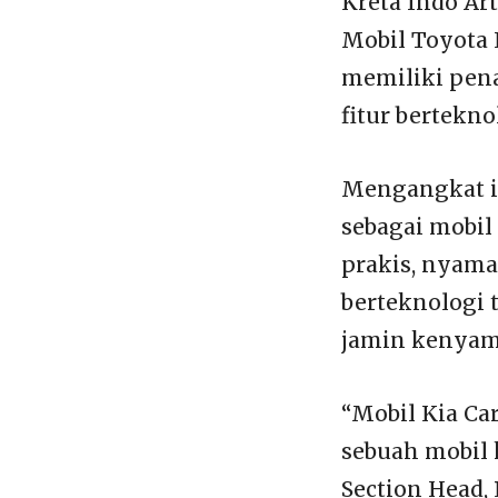
Kreta Indo Ar
Mobil Toyota 
memiliki pena
fitur bertekno
Mengangkat id
sebagai mobil
prakis, nyaman
berteknologi
jamin kenyam
“Mobil Kia C
sebuah mobil 
Section Head, 