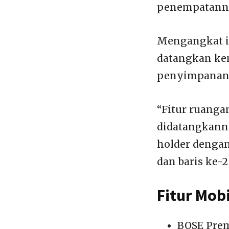
penempatanny
Mengangkat id
datangkan ke
penyimpanan 
“Fitur ruanga
didatangkanny
holder denga
dan baris ke-2 
Fitur Mobi
BOSE Prem