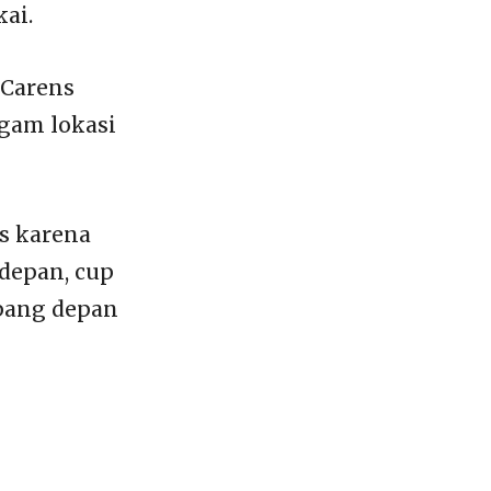
ai.
 Carens
gam lokasi
s karena
depan, cup
pang depan