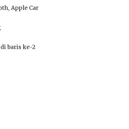
th, Apple Car
g
i baris ke-2