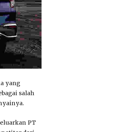
ia yang
ebagai salah
nyainya.
keluarkan PT