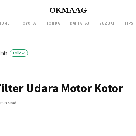
OKMAAG
HOME
TOYOTA
HONDA
DAIHATSU
SUZUKI
TIPS
dmin
Follow
ilter Udara Motor Kotor
 min read