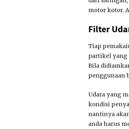
dari saringa
motor kotor. A
Filter Uda
Tiap pemakain
partikel yang
Bila didiamka
penggunaan b
Udara yang ma
kondisi penya
nantinya akan
anda harus me