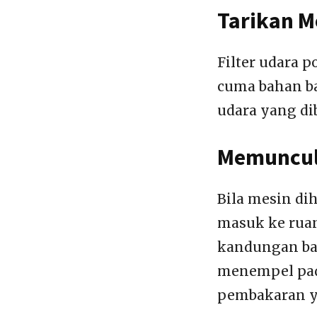
Tarikan Me
Filter udara p
cuma bahan bak
udara yang di
Memuncul
Bila mesin di
masuk ke ruan
kandungan ba
menempel pada
pembakaran ya