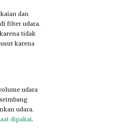
akaian dan
filter udara.
karena tidak
yusut karena
 volume udara
 seimbang
nkan udara.
saat dipakai
.