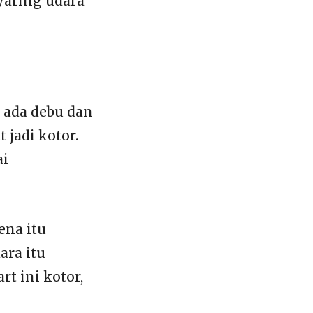
yaring udara
 ada debu dan
jadi kotor.
ai
ena itu
ara itu
t ini kotor,