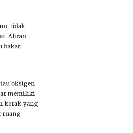
no, tidak
t. Aliran
 bakar.
atau oksigen
kar memiliki
n kerak yang
r ruang