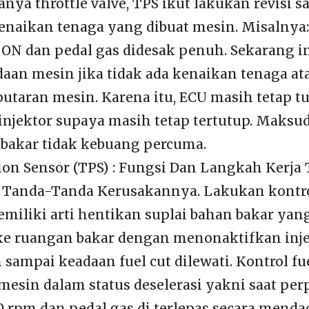
anya throttle valve, TPS ikut lakukan revisi sa
enaikan tenaga yang dibuat mesin. Misalnya:
s ON dan pedal gas didesak penuh. Sekarang i
an mesin jika tidak ada kenaikan tenaga at
utaran mesin. Karena itu, ECU masih tetap t
 injektor supaya masih tetap tertutup. Maksu
bakar tidak kebuang percuma.
tion Sensor (TPS) : Fungsi Dan Langkah Kerja
 Tanda-Tanda Kerusakannya. Lakukan kontrol
memiliki arti hentikan suplai bahan bakar yan
 ke ruangan bakar dengan menonaktifkan inj
 sampai keadaan fuel cut dilewati. Kontrol fue
a mesin dalam status deselerasi yakni saat pe
00 rpm dan pedal gas di terlepas secara mend