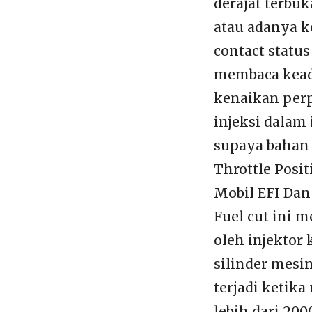
derajat terbuk
atau adanya k
contact statu
membaca keada
kenaikan perp
injeksi dalam
supaya bahan 
Throttle Posi
Mobil EFI Dan
Fuel cut ini 
oleh injektor
silinder mesin
terjadi ketik
lebih dari 20