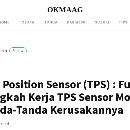
OKMAAG
HOME
TOYOTA
HONDA
DAIHATSU
SUZUKI
TIPS
dmin
Follow
 Position Sensor (TPS) : F
gkah Kerja TPS Sensor Mo
nda-Tanda Kerusakannya
 read