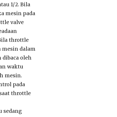
tau 1/2. Bila
ika mesin pada
ttle valve
keadaan
ila throttle
a mesin dalam
n dibaca oleh
kan waktu
h mesin.
trol pada
aat throttle
u sedang