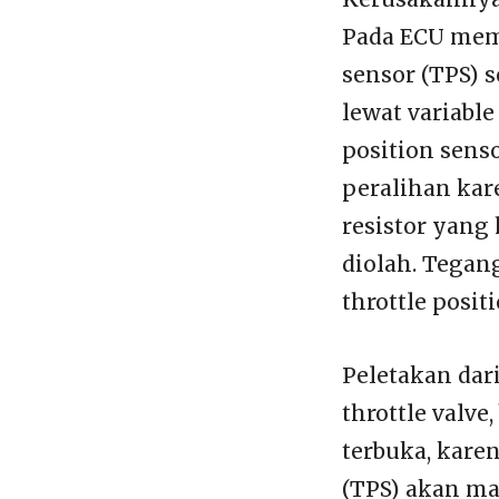
Pada ECU memb
sensor (TPS) 
lewat variable
position sens
peralihan kare
resistor yang
diolah. Tegan
throttle posit
Peletakan dari
throttle valve
terbuka, karen
(TPS) akan ma