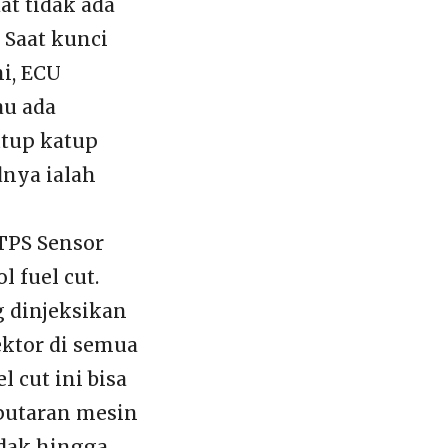
at tidak ada
 Saat kunci
ni, ECU
au ada
utup katup
dnya ialah
 TPS Sensor
 fuel cut.
g dinjeksikan
ektor di semua
l cut ini bisa
rputaran mesin
adak hingga