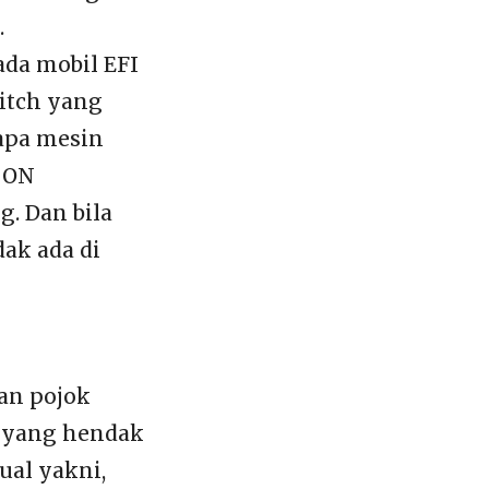
.
ada mobil EFI
witch yang
 apa mesin
s ON
g. Dan bila
dak ada di
an pojok
g yang hendak
ual yakni,