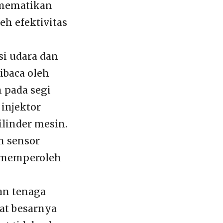
k mematikan
h efektivitas
si udara dan
ibaca oleh
n pada segi
injektor
ilinder mesin.
m sensor
k memperoleh
an tenaga
wat besarnya