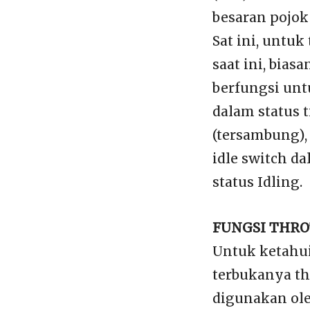
besaran pojok 
Sat ini, untuk
saat ini, bia
berfungsi unt
dalam status t
(tersambung),
idle switch da
status Idling.
FUNGSI THRO
Untuk ketahui
terbukanya th
digunakan ole