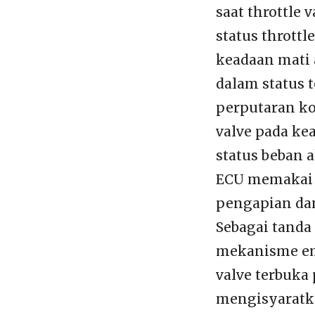
saat throttle 
status throttl
keadaan mati a
dalam status 
perputaran kon
valve pada ke
status beban a
ECU memakai 
pengapian dan
Sebagai tanda
mekanisme emi
valve terbuka 
mengisyaratk