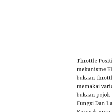
Throttle Posit
mekanisme EFI
bukaan throttl
memakai varia
bukaan pojok t
Fungsi Dan L
Kerusakannya