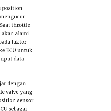
 position
n mengucur
Saat throttle
i akan alami
pada faktor
 ke ECU untuk
input data
ajar dengan
tle valve yang
osition sensor
ECU sebagai