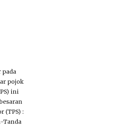
r pada
ar pojok
PS) ini
 besaran
r (TPS) :
a-Tanda