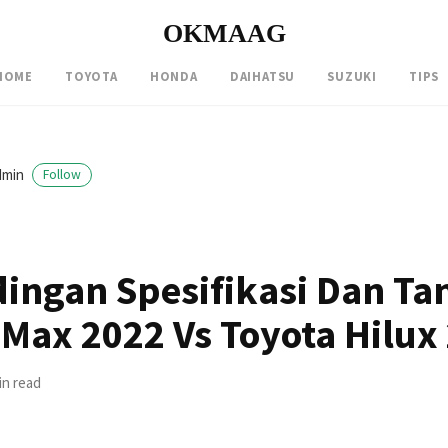
OKMAAG
HOME
TOYOTA
HONDA
DAIHATSU
SUZUKI
TIPS
dmin
Follow
ingan Spesifikasi Dan Ta
-Max 2022 Vs Toyota Hilux
in read