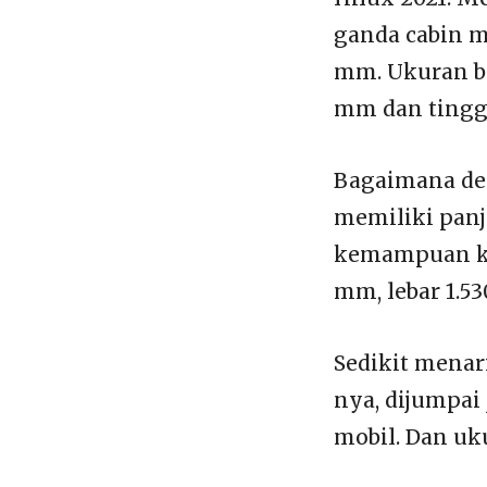
ganda cabin m
mm. Ukuran ba
mm dan tingg
Bagaimana den
memiliki panj
kemampuan ka
mm, lebar 1.5
Sedikit mena
nya, dijumpai
mobil. Dan uku