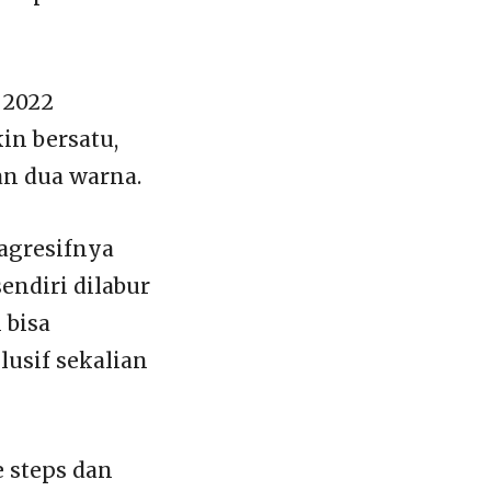
 2022
in bersatu,
an dua warna.
agresifnya
endiri dilabur
 bisa
usif sekalian
e steps dan