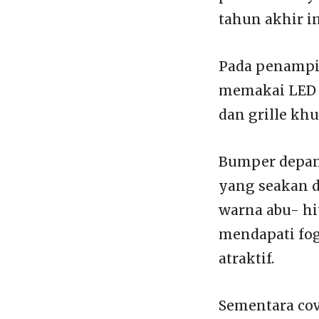
tahun akhir in
Pada penampi
memakai LED d
dan grille kh
Bumper depann
yang seakan d
warna abu- hi
mendapati fog
atraktif.
Sementara cove