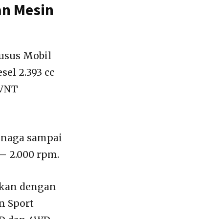
an Mesin
usus Mobil
el 2.393 cc
 VNT
enaga sampai
– 2.000 rpm.
nkan dengan
n Sport