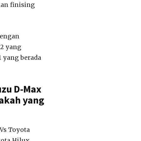
an finising
dengan
22 yang
1 yang berada
uzu D-Max
pakah yang
Vs Toyota
ota Hilux