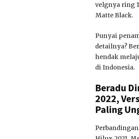
velgnya ring 
Matte Black.
Punyai penam
detailnya? Be
hendak melaju
di Indonesia.
Beradu Di
2022, Ver
Paling Un
Perbandingan 
Hilux 2021. M