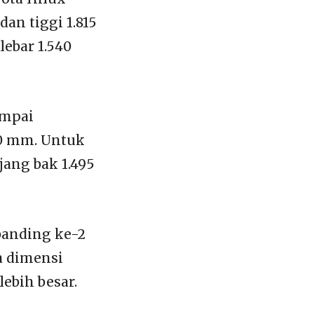
an tiggi 1.815
ebar 1.540
umpai
10 mm. Untuk
ang bak 1.495
anding ke-2
a dimensi
lebih besar.