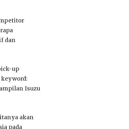
mpetitor
erapa
f dan
pick-up
 keyword:
Tampilan Isuzu
ritanya akan
sia pada