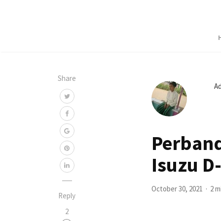
Share
A
Perband
Isuzu D
October 30, 2021
2 m
Reply
2