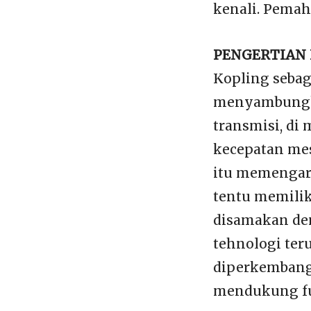
kenali. Pema
PENGERTIAN
Kopling sebag
menyambungka
transmisi, di
kecepatan me
itu memengaru
tentu memilik
disamakan de
tehnologi ter
diperkembang
mendukung fu