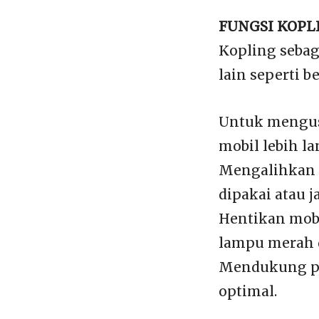
FUNGSI KOPL
Kopling sebag
lain seperti be
Untuk mengusu
mobil lebih la
Mengalihkan g
dipakai atau j
Hentikan mobi
lampu merah d
Mendukung pe
optimal.