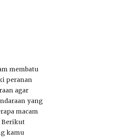
lam membatu
ki peranan
raan agar
kendaraan yang
berapa macam
 Berikut
ing kamu