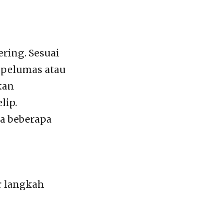
ering. Sesuai
 pelumas atau
kan
lip.
da beberapa
r langkah