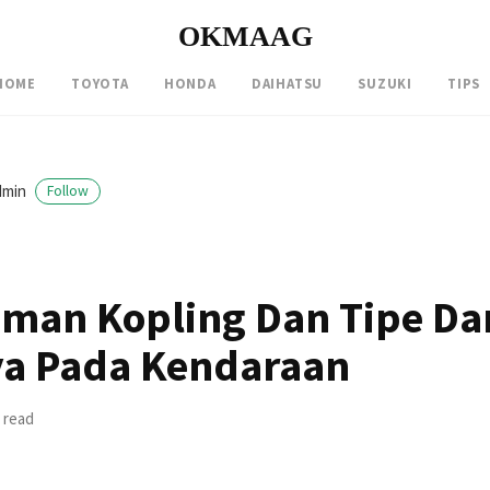
OKMAAG
HOME
TOYOTA
HONDA
DAIHATSU
SUZUKI
TIPS
dmin
Follow
man Kopling Dan Tipe Da
a Pada Kendaraan
 read