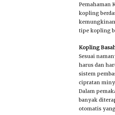
Pemahaman Ko
kopling berda
kemungkinan k
tipe kopling 
Kopling Basah
Sesuai namany
harus dan har
sistem pembas
cipratan min
Dalam pemaka
banyak diter
otomatis yang