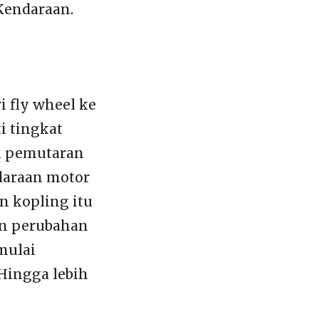
Kendaraan.
fly wheel ke
i tingkat
n pemutaran
daraan motor
n kopling itu
an perubahan
mulai
ingga lebih