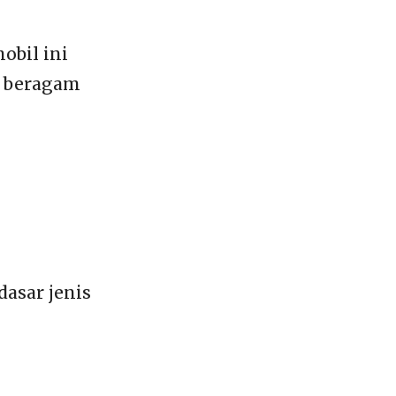
obil ini
i beragam
dasar jenis