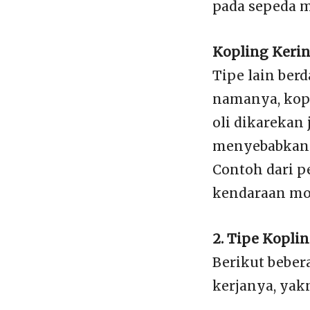
pada sepeda m
Kopling Kerin
Tipe lain ber
namanya, kopl
oli dikarekan
menyebabkan k
Contoh dari p
kendaraan mo
2. Tipe Kopli
Berikut beber
kerjanya, yakn