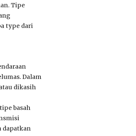
an. Tipe
yang
a type dari
kendaraan
elumas. Dalam
atau dikasih
tipe basah
nsmisi
a dapatkan