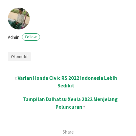
Admin
Follow
Otomotif
«
Varian Honda Civic RS 2022 Indonesia Lebih
Sedikit
Tampilan Daihatsu Xenia 2022 Menjelang
Peluncuran
»
Share