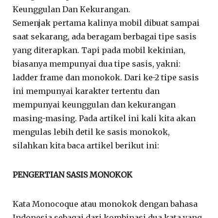
Keunggulan Dan Kekurangan.
Semenjak pertama kalinya mobil dibuat sampai
saat sekarang, ada beragam berbagai tipe sasis
yang diterapkan. Tapi pada mobil kekinian,
biasanya mempunyai dua tipe sasis, yakni:
ladder frame dan monokok. Dari ke-2 tipe sasis
ini mempunyai karakter tertentu dan
mempunyai keunggulan dan kekurangan
masing-masing. Pada artikel ini kali kita akan
mengulas lebih detil ke sasis monokok,
silahkan kita baca artikel berikut ini:
PENGERTIAN SASIS MONOKOK
Kata Monocoque atau monokok dengan bahasa
Indonesia sebagai dari kombinasi dua kata yang