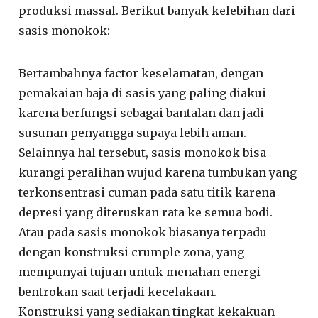
produksi massal. Berikut banyak kelebihan dari
sasis monokok:
Bertambahnya factor keselamatan, dengan
pemakaian baja di sasis yang paling diakui
karena berfungsi sebagai bantalan dan jadi
susunan penyangga supaya lebih aman.
Selainnya hal tersebut, sasis monokok bisa
kurangi peralihan wujud karena tumbukan yang
terkonsentrasi cuman pada satu titik karena
depresi yang diteruskan rata ke semua bodi.
Atau pada sasis monokok biasanya terpadu
dengan konstruksi crumple zona, yang
mempunyai tujuan untuk menahan energi
bentrokan saat terjadi kecelakaan.
Konstruksi yang sediakan tingkat kekakuan