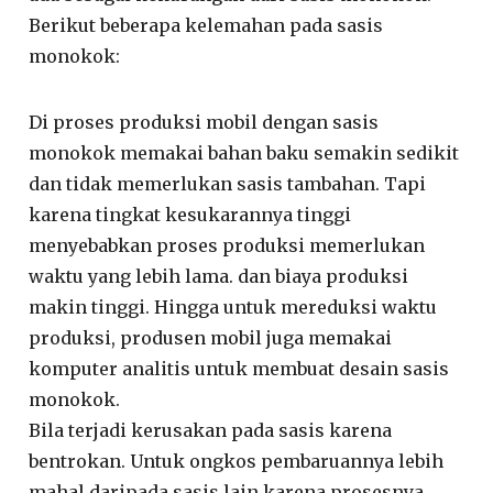
Berikut beberapa kelemahan pada sasis
monokok:
Di proses produksi mobil dengan sasis
monokok memakai bahan baku semakin sedikit
dan tidak memerlukan sasis tambahan. Tapi
karena tingkat kesukarannya tinggi
menyebabkan proses produksi memerlukan
waktu yang lebih lama. dan biaya produksi
makin tinggi. Hingga untuk mereduksi waktu
produksi, produsen mobil juga memakai
komputer analitis untuk membuat desain sasis
monokok.
Bila terjadi kerusakan pada sasis karena
bentrokan. Untuk ongkos pembaruannya lebih
mahal daripada sasis lain karena prosesnya