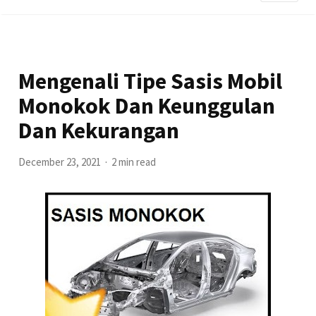
Mengenali Tipe Sasis Mobil
Monokok Dan Keunggulan
Dan Kekurangan
December 23, 2021
2 min read