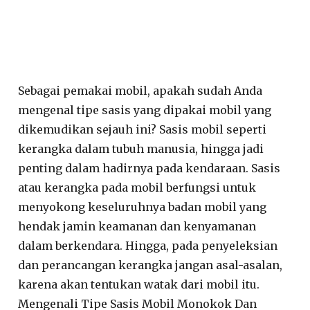
Sebagai pemakai mobil, apakah sudah Anda
mengenal tipe sasis yang dipakai mobil yang
dikemudikan sejauh ini? Sasis mobil seperti
kerangka dalam tubuh manusia, hingga jadi
penting dalam hadirnya pada kendaraan. Sasis
atau kerangka pada mobil berfungsi untuk
menyokong keseluruhnya badan mobil yang
hendak jamin keamanan dan kenyamanan
dalam berkendara. Hingga, pada penyeleksian
dan perancangan kerangka jangan asal-asalan,
karena akan tentukan watak dari mobil itu.
Mengenali Tipe Sasis Mobil Monokok Dan