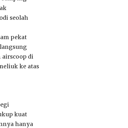
dak
odi seolah
itam pekat
n langsung
airscoop di
meliuk ke atas
segi
ukup kuat
annya hanya