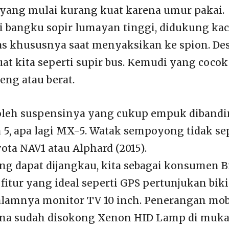
yang mulai kurang kuat karena umur pakai.
i bangku sopir lumayan tinggi, didukung ka
as khususnya saat menyaksikan ke spion. Des
at kita seperti supir bus. Kemudi yang cocok
eng atau berat.
 oleh suspensinya yang cukup empuk diband
a 5, apa lagi MX-5. Watak sempoyong tidak se
ota NAV1 atau Alphard (2015).
ng dapat dijangkau, kita sebagai konsumen B
itur yang ideal seperti GPS pertunjukan bik
alamnya monitor TV 10 inch. Penerangan mob
ena sudah disokong Xenon HID Lamp di muka