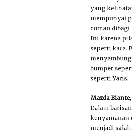
yang kelihatan
mempunyai pila
cuman dibagi 
Ini karena pi
seperti kaca. 
menyambung k
bumper sepert
seperti Yaris.
Mazda Biante
Dalam barisan
kenyamanan d
menjadi salah