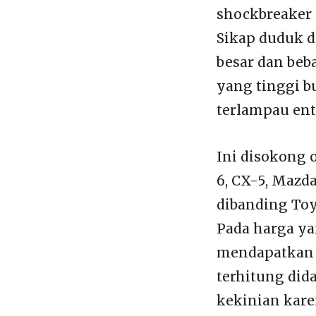
shockbreaker 
Sikap duduk d
besar dan beb
yang tinggi bu
terlampau ent
Ini disokong
6, CX-5, Mazd
dibanding Toy
Pada harga ya
mendapatkan f
terhitung did
kekinian kar