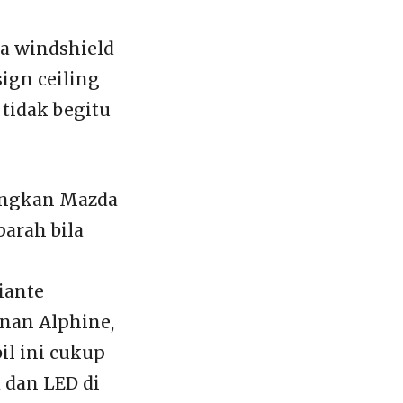
ca windshield
ign ceiling
 tidak begitu
ingkan Mazda
parah bila
iante
inan Alphine,
il ini cukup
 dan LED di