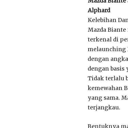
Mazda Biante 
Alphard
Kelebihan Dan
Mazda Biante 
terkenal di p
melaunching 
dengan angkat
dengan basis 
Tidak terlalu
kemewahan Bia
yang sama. Ma
terjangkau.
Bentuknya ma