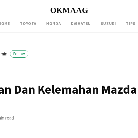
OKMAAG
HOME
TOYOTA
HONDA
DAIHATSU
SUZUKI
TIPS
dmin
Follow
an Dan Kelemahan Mazda 
min read