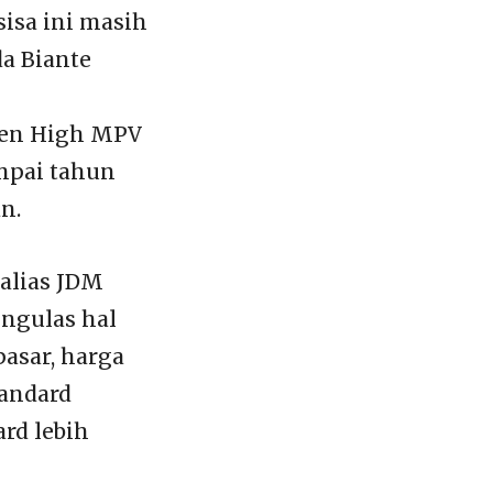
isa ini masih
a Biante
men High MPV
mpai tahun
n.
 alias JDM
ngulas hal
pasar, harga
tandard
rd lebih