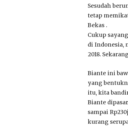
Sesudah berum
tetap memikat
Bekas .
Cukup sayang
di Indonesia,
2018. Sekarang
Biante ini baw
yang bentukny
itu, kita band
Biante dipasa
sampai Rp230j
kurang serupa