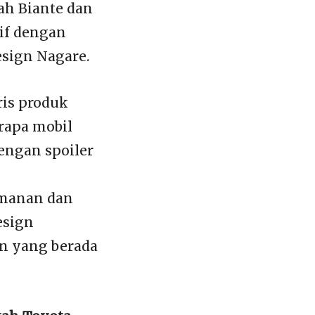
lah Biante dan
sif dengan
esign Nagare.
ris produk
rapa mobil
dengan spoiler
amanan dan
esign
an yang berada