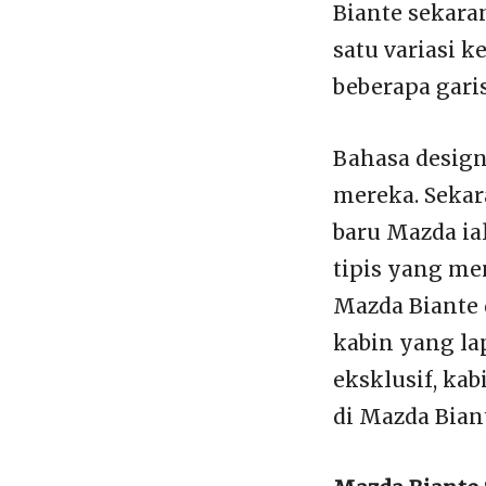
Biante sekaran
satu variasi k
beberapa gari
Bahasa design
mereka. Sekar
baru Mazda ia
tipis yang me
Mazda Biante
kabin yang la
eksklusif, ka
di Mazda Biant