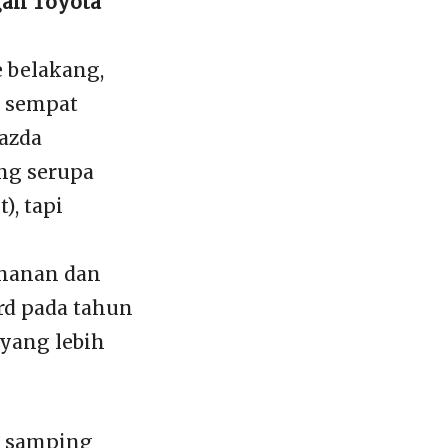
gah Toyota
 belakang,
g sempat
azda
ng serupa
), tapi
amanan dan
rd pada tahun
yang lebih
a samping