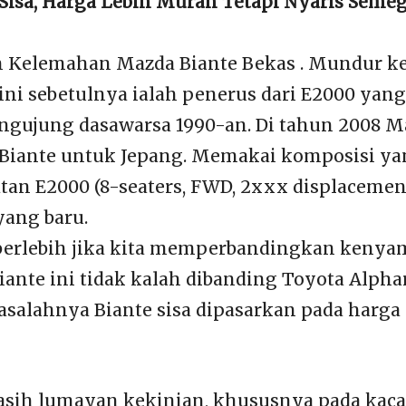
Sisa, Harga Lebih Murah Tetapi Nyaris Seme
 Kelemahan Mazda Biante Bekas . Mundur ke
ini sebetulnya ialah penerus dari E2000 yan
engujung dasawarsa 1990-an. Di tahun 2008 M
Biante untuk Jepang. Memakai komposisi ya
an E2000 (8-seaters, FWD, 2xxx displacement
yang baru.
 berlebih jika kita memperbandingkan keny
nte ini tidak kalah dibanding Toyota Alpha
salahnya Biante sisa dipasarkan pada harga 
sih lumayan kekinian, khususnya pada kac